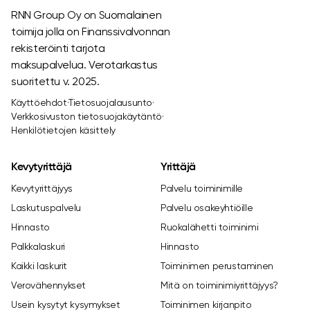
RNN Group Oy on Suomalainen
toimija jolla on Finanssivalvonnan
rekisteröinti tarjota
maksupalvelua. Verotarkastus
suoritettu v. 2025.
Käyttöehdot
·
Tietosuojalausunto
·
Verkkosivuston tietosuojakäytäntö
·
Henkilötietojen käsittely
Kevytyrittäjä
Yrittäjä
Kevytyrittäjyys
Palvelu toiminimille
Laskutuspalvelu
Palvelu osakeyhtiöille
Hinnasto
Ruokalähetti toiminimi
Palkkalaskuri
Hinnasto
Kaikki laskurit
Toiminimen perustaminen
Verovähennykset
Mitä on toiminimiyrittäjyys?
Usein kysytyt kysymykset
Toiminimen kirjanpito