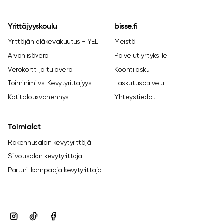
Yrittäjyyskoulu
bisse.fi
Yrittäjän eläkevakuutus - YEL
Meistä
Arvonlisävero
Palvelut yrityksille
Verokortti ja tulovero
Koontilasku
Toiminimi vs. Kevytyrittäjyys
Laskutuspalvelu
Kotitalousvähennys
Yhteystiedot
Toimialat
Rakennusalan kevytyrittäjä
Siivousalan kevytyrittäjä
Parturi-kampaaja kevytyrittäjä