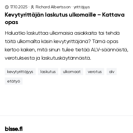
17.10.2025
·
Richard Albertsson
·
yrittäjyys
Kevytyrittäjän laskutus ulkomaille – Kattava
opas
Haluatko laskuttaa ulkomaisia asiakkaita tai tehdä
töitä ulkomailta käsin kevytyrittäjänä? Tämä opas
kertoo kaiken, mitä sinun tulee tietää ALV-säännöistä,
verotuksesta ja laskutuskäytännöistä.
kevytyrittäjyys
laskutus
ulkomaat
verotus
alv
etätyö
bisse.fi