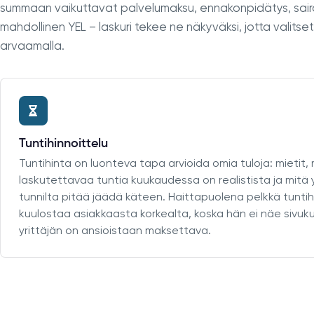
summaan vaikuttavat palvelumaksu, ennakonpidätys, sai
mahdollinen YEL – laskuri tekee ne näkyväksi, jotta valitset
arvaamalla.
Tuntihinnoittelu
Tuntihinta on luonteva tapa arvioida omia tuloja: mietit
laskutettavaa tuntia kuukaudessa on realistista ja mitä 
tunnilta pitää jäädä käteen. Haittapuolena pelkkä tuntih
kuulostaa asiakkaasta korkealta, koska hän ei näe sivukul
yrittäjän on ansioistaan maksettava.