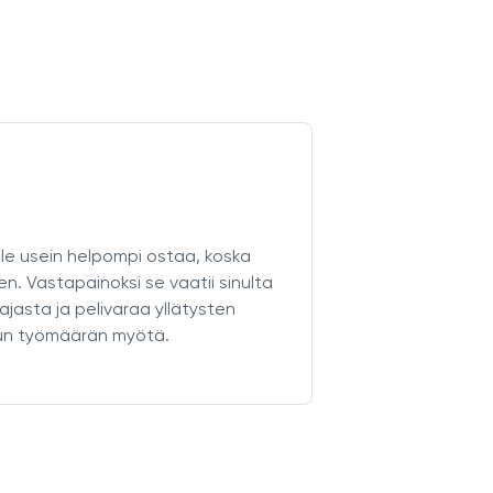
alle usein helpompi ostaa, koska
n. Vastapainoksi se vaatii sinulta
jasta ja pelivaraa yllätysten
idun työmäärän myötä.