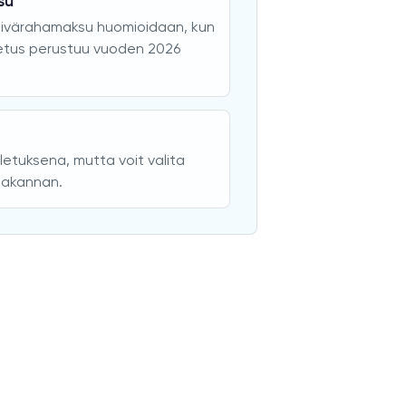
su
äivärahamaksu huomioidaan, kun
Oletus perustuu vuoden 2026
letuksena, mutta voit valita
lakannan.