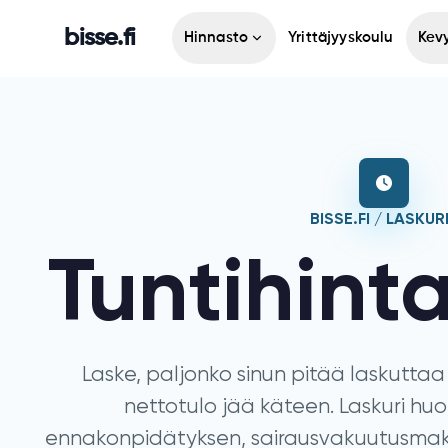
bisse.fi
Hinnasto
Yrittäjyyskoulu
Kevy
BISSE.FI / LASKUR
Tuntihinta
Laske, paljonko sinun pitää laskuttaa 
nettotulo jää käteen. Laskuri hu
ennakonpidätyksen, sairausvakuutusmaks