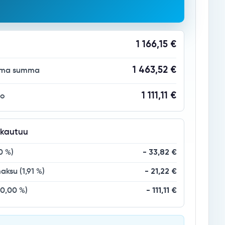
1 166,15 €
1 463,52 €
ama summa
1 111,11 €
io
akautuu
0
%)
-
33,82 €
maksu
(
1,91
%)
-
21,22 €
10,00
%)
-
111,11 €