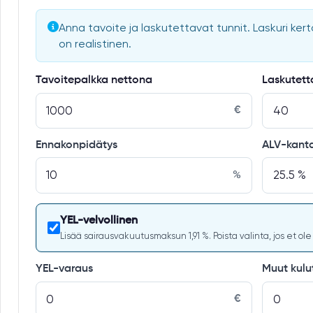
Anna tavoite ja laskutettavat tunnit. Laskuri kerto
on realistinen.
Tavoitepalkka nettona
Laskutett
€
Ennakonpidätys
ALV-kant
%
YEL-velvollinen
Lisää sairausvakuutusmaksun 1,91 %. Poista valinta, jos et ole
YEL-varaus
Muut kulu
€