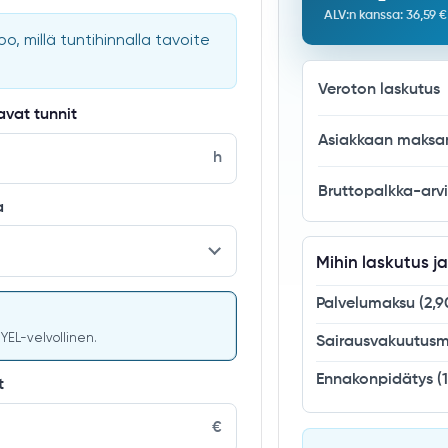
ALV:n kanssa
:
36,59 €
o, millä tuntihinnalla tavoite
Veroton laskutus
avat tunnit
Asiakkaan maks
h
Bruttopalkka-arv
a
Mihin laskutus j
Palvelumaksu
(
2,9
 YEL-velvollinen.
Sairausvakuutus
Ennakonpidätys
(
t
€