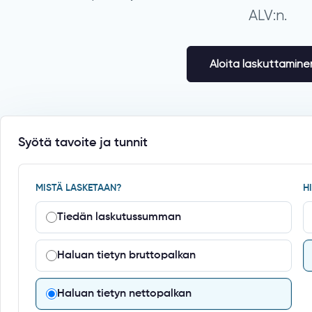
ALV:n.
Aloita laskuttamine
Syötä tavoite ja tunnit
MISTÄ LASKETAAN?
H
Tiedän laskutussumman
Haluan tietyn bruttopalkan
Haluan tietyn nettopalkan