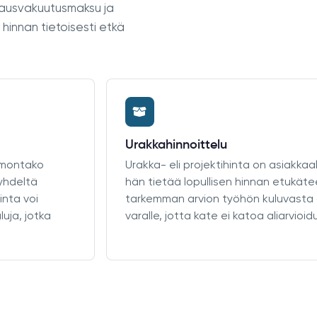
rausvakuutusmaksu ja
 hinnan tietoisesti etkä
Urakkahinnoittelu
, montako
Urakka- eli projektihinta on asiakka
yhdeltä
hän tietää lopullisen hinnan etukätee
inta voi
tarkemman arvion työhön kuluvasta a
uja, jotka
varalle, jotta kate ei katoa aliarvio