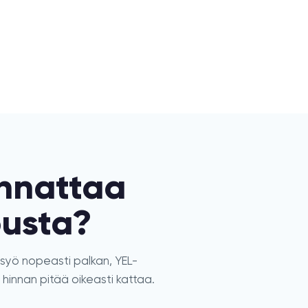
annattaa
ousta?
e syö nopeasti palkan, YEL-
 hinnan pitää oikeasti kattaa.