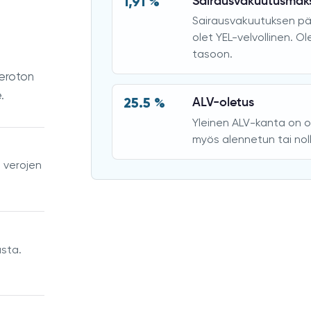
1,91 %
Sairausvakuutusmak
Sairausvakuutuksen p
olet YEL-velvollinen. 
tasoon.
veroton
.
25.5 %
ALV-oletus
Yleinen ALV-kanta on o
myös alennetun tai nol
a verojen
asta.