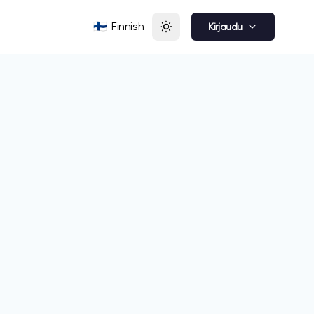
🇫🇮
Finnish
Kirjaudu