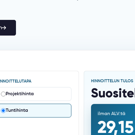
n
HINNOITTELUN TULOS
INNOITTELUTAPA
Suosite
Projektihinta
Tuntihinta
ilman ALV:tä
29,15