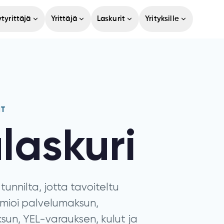
tyrittäjä
Yrittäjä
Laskurit
Yrityksille
IT
laskuri
tunnilta, jotta tavoiteltu
omioi palvelumaksun,
un, YEL-varauksen, kulut ja