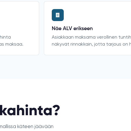
Näe ALV erikseen
hinta
Asiakkaan maksama verollinen tuntih
kas maksaa.
näkyvät rinnakkain, jotta tarjous on
kkahinta?
 mallissa käteen jäävään