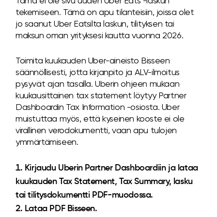
Tämä ei ole sivu uuden Uber Eats -laskun
tekemiseen. Tämä on apu tilanteisiin, joissa olet
jo saanut Uber Eatsilta laskun, tilityksen tai
maksun oman yrityksesi kautta vuonna 2026.
Toimita kuukauden Uber-aineisto Bisseen
säännöllisesti, jotta kirjanpito ja ALV-ilmoitus
pysyvät ajan tasalla. Uberin ohjeen mukaan
kuukausittainen tax statement löytyy Partner
Dashboardin Tax Information -osiosta. Uber
muistuttaa myös, että kyseinen kooste ei ole
virallinen verodokumentti, vaan apu tulojen
ymmärtämiseen.
Kirjaudu Uberin Partner Dashboardiin ja lataa
kuukauden Tax Statement, Tax Summary, lasku
tai tilitysdokumentti PDF-muodossa.
Lataa PDF Bisseen.