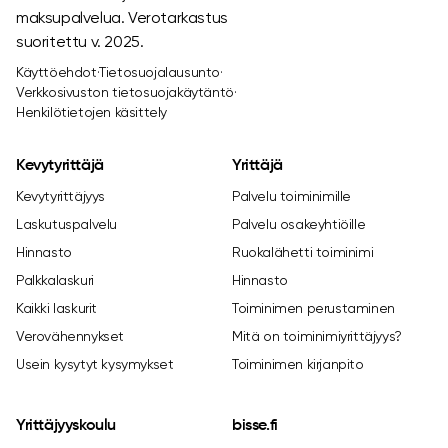
maksupalvelua. Verotarkastus
suoritettu v. 2025.
Käyttöehdot
·
Tietosuojalausunto
·
Verkkosivuston tietosuojakäytäntö
·
Henkilötietojen käsittely
Kevytyrittäjä
Yrittäjä
Kevytyrittäjyys
Palvelu toiminimille
Laskutuspalvelu
Palvelu osakeyhtiöille
Hinnasto
Ruokalähetti toiminimi
Palkkalaskuri
Hinnasto
Kaikki laskurit
Toiminimen perustaminen
Verovähennykset
Mitä on toiminimiyrittäjyys?
Usein kysytyt kysymykset
Toiminimen kirjanpito
Yrittäjyyskoulu
bisse.fi