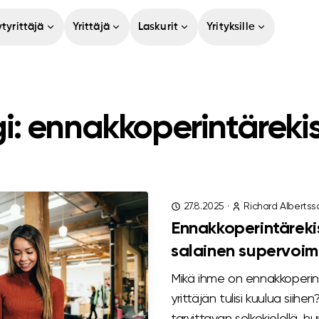
tyrittäjä
Yrittäjä
Laskurit
Yrityksille
i: ennakkoperintärekis
27.8.2025
·
Richard Albertss
Ennakkoperintärekis
salainen supervoi
Mikä ihme on ennakkoperintä
yrittäjän tulisi kuulua siih
tarvittavan selkokielellä, h