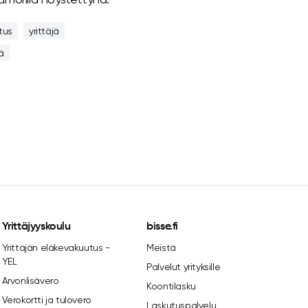
tus
yrittäjä
ä
Yrittäjyyskoulu
bisse.fi
Yrittäjän eläkevakuutus -
Meistä
YEL
Palvelut yrityksille
Arvonlisävero
Koontilasku
Verokortti ja tulovero
Laskutuspalvelu