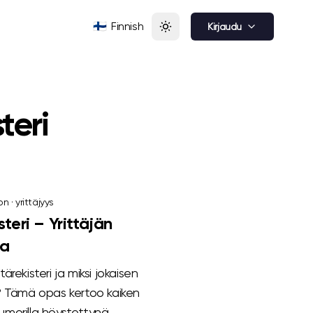
🇫🇮
Finnish
Kirjaudu
teri
on
·
yrittäjyys
teri – Yrittäjän
ma
rekisteri ja miksi jokaisen
en? Tämä opas kertoo kaiken
uumorilla höystettynä.