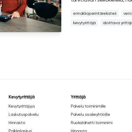
ennakkoperintärekisteri
vero
kevytyrittäjä
aloittava yrittäj
Kevytyrittäjä
Yrittäjä
Kevytyrittäjyys
Palvelu toiminimille
Laskutuspalvelu
Palvelu osakeyhtiöille
Hinnasto
Ruokalähetti toiminimi
Palkkalaskuri
Hinnasto