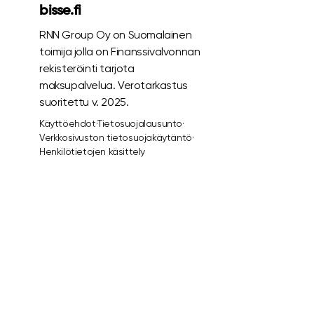
bisse.fi
RNN Group Oy on Suomalainen
toimija jolla on Finanssivalvonnan
rekisteröinti tarjota
maksupalvelua. Verotarkastus
suoritettu v. 2025.
Käyttöehdot
·
Tietosuojalausunto
·
Verkkosivuston tietosuojakäytäntö
·
Henkilötietojen käsittely