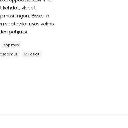
 kohdat, yleiset
imusrungon. Bisse.fi:n
e on saatavilla myös valmis
den pohjaksi.
sopimus
tosopimus
lakiasiat