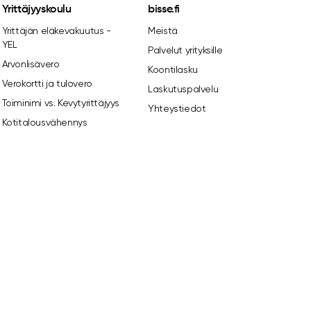
Yrittäjyyskoulu
bisse.fi
Yrittäjän eläkevakuutus -
Meistä
YEL
Palvelut yrityksille
Arvonlisävero
Koontilasku
Verokortti ja tulovero
Laskutuspalvelu
Toiminimi vs. Kevytyrittäjyys
Yhteystiedot
Kotitalousvähennys