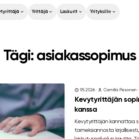
tyrittäjä
Yrittäjä
Laskurit
Yrityksille
Tägi: asiakassopimus
9.5.2026
·
Camilla Pesonen
Kevytyrittäjän sop
kanssa
Kevytyrittäjän kannattaa s
toimeksiannosta kirjallisesti
laskutuspalvelun kautta.