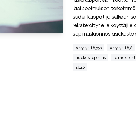
läpi sopimuksen tärkeimmät
sudenkuopat ja selkeän sop
rekisteröityneille käyttäjill
sopimusluonnos asiakastöi
kevytyrittäjyys
kevytyrittäjä
asiakassopimus
toimeksian
2026