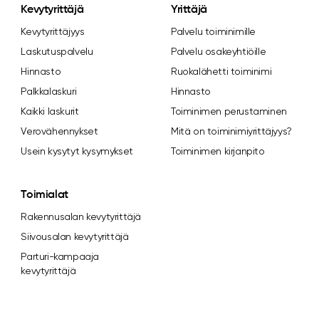
Kevytyrittäjä
Yrittäjä
Kevytyrittäjyys
Palvelu toiminimille
Laskutuspalvelu
Palvelu osakeyhtiöille
Hinnasto
Ruokalähetti toiminimi
Palkkalaskuri
Hinnasto
Kaikki laskurit
Toiminimen perustaminen
Verovähennykset
Mitä on toiminimiyrittäjyys?
Usein kysytyt kysymykset
Toiminimen kirjanpito
Toimialat
Rakennusalan kevytyrittäjä
Siivousalan kevytyrittäjä
Parturi-kampaaja
kevytyrittäjä