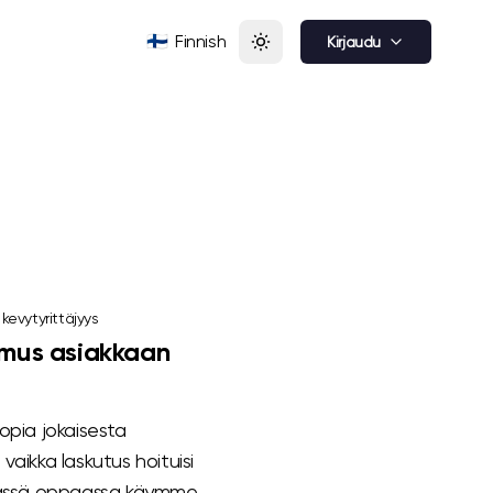
🇫🇮
Finnish
Kirjaudu
·
kevytyrittäjyys
imus asiakkaan
opia jokaisesta
, vaikka laskutus hoituisi
 Tässä oppaassa käymme