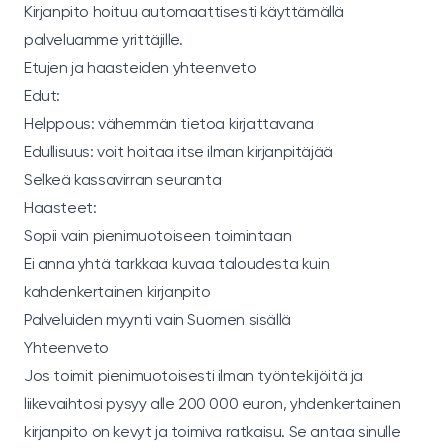
Kirjanpito hoituu automaattisesti käyttämällä
palveluamme yrittäjille.
Etujen ja haasteiden yhteenveto
Edut:
Helppous: vähemmän tietoa kirjattavana
Edullisuus: voit hoitaa itse ilman kirjanpitäjää
Selkeä kassavirran seuranta
Haasteet:
Sopii vain pienimuotoiseen toimintaan
Ei anna yhtä tarkkaa kuvaa taloudesta kuin
kahdenkertainen kirjanpito
Palveluiden myynti vain Suomen sisällä
Yhteenveto
Jos toimit pienimuotoisesti ilman työntekijöitä ja
liikevaihtosi pysyy alle 200 000 euron, yhdenkertainen
kirjanpito on kevyt ja toimiva ratkaisu. Se antaa sinulle