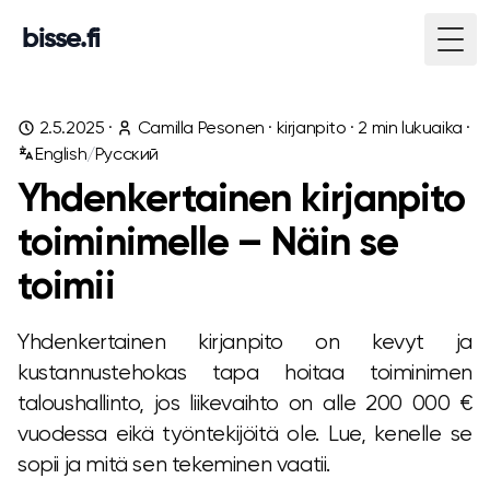
bisse.fi
Togg
2.5.2025
·
Camilla Pesonen
·
kirjanpito
·
2
min lukuaika ·
English
/
Русский
Yhdenkertainen kirjanpito
toiminimelle – Näin se
toimii
Yhdenkertainen kirjanpito on kevyt ja
kustannustehokas tapa hoitaa toiminimen
taloushallinto, jos liikevaihto on alle 200 000 €
vuodessa eikä työntekijöitä ole. Lue, kenelle se
sopii ja mitä sen tekeminen vaatii.