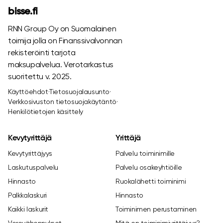
bisse.fi
RNN Group Oy on Suomalainen
toimija jolla on Finanssivalvonnan
rekisteröinti tarjota
maksupalvelua. Verotarkastus
suoritettu v. 2025.
Käyttöehdot
·
Tietosuojalausunto
·
Verkkosivuston tietosuojakäytäntö
·
Henkilötietojen käsittely
Kevytyrittäjä
Yrittäjä
Kevytyrittäjyys
Palvelu toiminimille
Laskutuspalvelu
Palvelu osakeyhtiöille
Hinnasto
Ruokalähetti toiminimi
Palkkalaskuri
Hinnasto
Kaikki laskurit
Toiminimen perustaminen
Verovähennykset
Mitä on toiminimiyrittäjyys?