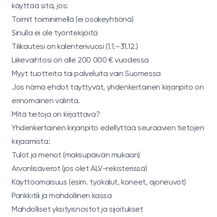
käyttää sitä, jos:
Toimit toiminimellä (ei osakeyhtiönä)
Sinulla ei ole työntekijöitä
Tilikautesi on kalenterivuosi (1.1.–31.12.)
Liikevaihtosi on alle 200 000 € vuodessa
Myyt tuotteita tai palveluita vain Suomessa
Jos nämä ehdot täyttyvät, yhdenkertainen kirjanpito on
erinomainen valinta.
Mitä tietoja on kirjattava?
Yhdenkertainen kirjanpito edellyttää seuraavien tietojen
kirjaamista:
Tulot ja menot (maksupäivän mukaan)
Arvonlisäverot (jos olet ALV-rekisterissä)
Käyttöomaisuus (esim. työkalut, koneet, ajoneuvot)
Pankkitili ja mahdollinen kassa
Mahdolliset yksityisnostot ja sijoitukset