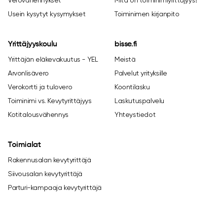
Usein kysytyt kysymykset
Toiminimen kirjanpito
Yrittäjyyskoulu
bisse.fi
Yrittäjän eläkevakuutus - YEL
Meistä
Arvonlisävero
Palvelut yrityksille
Verokortti ja tulovero
Koontilasku
Toiminimi vs. Kevytyrittäjyys
Laskutuspalvelu
Kotitalousvähennys
Yhteystiedot
Toimialat
Rakennusalan kevytyrittäjä
Siivousalan kevytyrittäjä
Parturi-kampaaja kevytyrittäjä