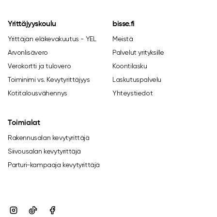
Yrittäjyyskoulu
bisse.fi
Yrittäjän eläkevakuutus - YEL
Meistä
Arvonlisävero
Palvelut yrityksille
Verokortti ja tulovero
Koontilasku
Toiminimi vs. Kevytyrittäjyys
Laskutuspalvelu
Kotitalousvähennys
Yhteystiedot
Toimialat
Rakennusalan kevytyrittäjä
Siivousalan kevytyrittäjä
Parturi-kampaaja kevytyrittäjä