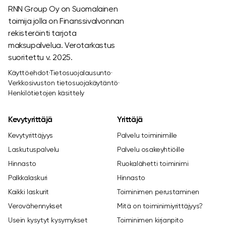
RNN Group Oy on Suomalainen
toimija jolla on Finanssivalvonnan
rekisteröinti tarjota
maksupalvelua. Verotarkastus
suoritettu v. 2025.
Käyttöehdot
·
Tietosuojalausunto
·
Verkkosivuston tietosuojakäytäntö
·
Henkilötietojen käsittely
Kevytyrittäjä
Yrittäjä
Kevytyrittäjyys
Palvelu toiminimille
Laskutuspalvelu
Palvelu osakeyhtiöille
Hinnasto
Ruokalähetti toiminimi
Palkkalaskuri
Hinnasto
Kaikki laskurit
Toiminimen perustaminen
Verovähennykset
Mitä on toiminimiyrittäjyys?
Usein kysytyt kysymykset
Toiminimen kirjanpito