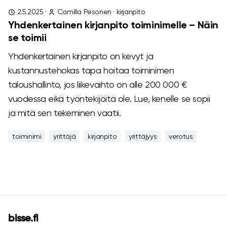
2.5.2025
·
Camilla Pesonen
·
kirjanpito
Yhdenkertainen kirjanpito toiminimelle – Näin
se toimii
Yhdenkertainen kirjanpito on kevyt ja
kustannustehokas tapa hoitaa toiminimen
taloushallinto, jos liikevaihto on alle 200 000 €
vuodessa eikä työntekijöitä ole. Lue, kenelle se sopii
ja mitä sen tekeminen vaatii.
toiminimi
yrittäjä
kirjanpito
yrittäjyys
verotus
bisse.fi