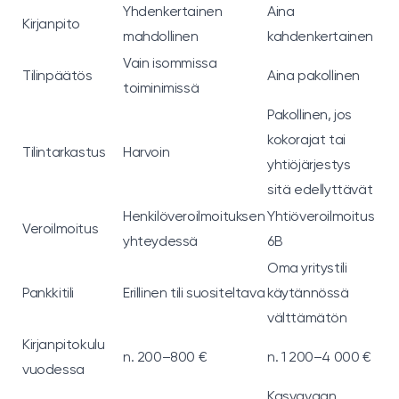
Yhdenkertainen
Aina
Kirjanpito
mahdollinen
kahdenkertainen
Vain isommissa
Tilinpäätös
Aina pakollinen
toiminimissä
Pakollinen, jos
kokorajat tai
Tilintarkastus
Harvoin
yhtiöjärjestys
sitä edellyttävät
Henkilöveroilmoituksen
Yhtiöveroilmoitus
Veroilmoitus
yhteydessä
6B
Oma yritystili
Pankkitili
Erillinen tili suositeltava
käytännössä
välttämätön
Kirjanpitokulu
n. 200–800 €
n. 1 200–4 000 €
vuodessa
Kasvavaan