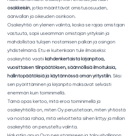
osakkeisiin
, jotka määrittävät omistusosuuden,
äänivallan ja oikeuden osinkoon.
Osakeyhtiö on yleinen valinta, koska se rajaa omistajan
vastuuta, sopii useamman omistajan yrityksiin ja
mahdollistaa tulojen nostamisen palkan ja osingon
yhdistelmänä. Etu ei kuitenkaan tule ilmaiseksi:
osakeyhtiö vaatii
kahdenkertaista kirjanpitoa,
vuosittaisen tilinpäätöksen, säännöllisiä ilmoituksia,
hallintopäätöksiä ja käytännössä oman yritystilin
. Siksi
sen pyörittäminen ja kirjanpito maksavat selvästi
enemmän kuin toiminimellä.
Tämä opas kertoo, mitä eroa toiminimellä ja
osakeyhtiöllä on, miten Oy perustetaan, miten yhtiöstä
voi nostaa rahaa, mitä velvoitteita siihen liittyy ja milloin
osakeyhtiö on perusteltu valinta.
Haluatko apua Oy:n perustamiseen ja taloushallinnon