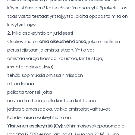
käynnistämiseen? Katso
Bisse.fi:n osakeyhtiöpalvelu
. Jos
taas vasta testaat yrittäjyyttä, aloita oppaasta
mitä on
kevytyrittäjyys
.
2. Mikä osakeyhtiö on juridisesti
Osakeyhtiö on
oma oikeushenkilönsä
, joka on erillinen
perustajistaan ja omistajistaan. Yhtiö voi:
omistaa varoja (kassaa, kalustoa, kiinteistöjä,
immateriaalioikeuksia)
tehdä sopimuksia omissa nimissään
ottaa lainaa
palkata työntekijöitä
nostaa kanteen ja olla kanteen kohteena
jatkaa olemassaoloa, vaikka omistajat vaihtuvat
Kahdenlaisia osakeyhtiöitä on:
Yksityinen osakeyhtiö (Oy)
: vähimmäisosakepääomaa ei
vaadita (2 500 euron raja poistui vuonna 2019). Suurin