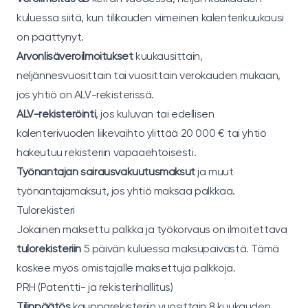
kuluessa siitä, kun tilikauden viimeinen kalenterikuukausi
on päättynyt.
Arvonlisäveroilmoitukset
kuukausittain,
neljännesvuosittain tai vuosittain verokauden mukaan,
jos yhtiö on ALV-rekisterissä.
ALV-rekisteröinti
, jos kuluvan tai edellisen
kalenterivuoden liikevaihto ylittää 20 000 € tai yhtiö
hakeutuu rekisteriin vapaaehtoisesti.
Työnantajan sairausvakuutusmaksut
ja muut
työnantajamaksut, jos yhtiö maksaa palkkaa.
Tulorekisteri
Jokainen maksettu palkka ja työkorvaus on ilmoitettava
tulorekisteriin
5 päivän kuluessa maksupäivästä. Tämä
koskee myös omistajalle maksettuja palkkoja.
PRH (Patentti- ja rekisterihallitus)
Tilinpäätös
kaupparekisteriin vuosittain 8 kuukauden