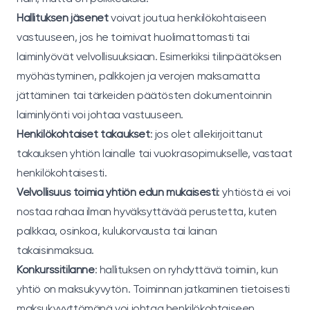
Hallituksen jäsenet
voivat joutua henkilökohtaiseen
vastuuseen, jos he toimivat huolimattomasti tai
laiminlyövät velvollisuuksiaan. Esimerkiksi tilinpäätöksen
myöhästyminen, palkkojen ja verojen maksamatta
jättäminen tai tärkeiden päätösten dokumentoinnin
laiminlyönti voi johtaa vastuuseen.
Henkilökohtaiset takaukset
: jos olet allekirjoittanut
takauksen yhtiön lainalle tai vuokrasopimukselle, vastaat
henkilökohtaisesti.
Velvollisuus toimia yhtiön edun mukaisesti
: yhtiöstä ei voi
nostaa rahaa ilman hyväksyttävää perustetta, kuten
palkkaa, osinkoa, kulukorvausta tai lainan
takaisinmaksua.
Konkurssitilanne
: hallituksen on ryhdyttävä toimiin, kun
yhtiö on maksukyvytön. Toiminnan jatkaminen tietoisesti
maksukyvyttömänä voi johtaa henkilökohtaiseen