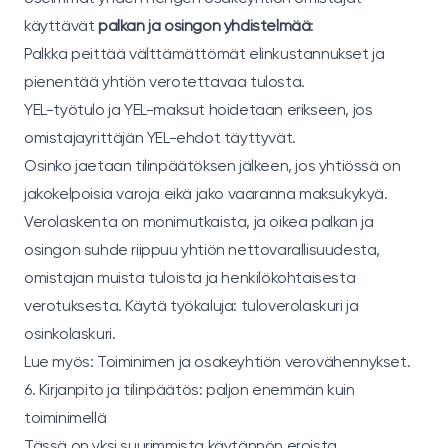
käyttävät
palkan ja osingon yhdistelmää
:
Palkka peittää välttämättömät elinkustannukset ja
pienentää yhtiön verotettavaa tulosta.
YEL-työtulo ja YEL-maksut hoidetaan erikseen, jos
omistajayrittäjän YEL-ehdot täyttyvät.
Osinko jaetaan tilinpäätöksen jälkeen, jos yhtiössä on
jakokelpoisia varoja eikä jako vaaranna maksukykyä.
Verolaskenta on monimutkaista, ja oikea palkan ja
osingon suhde riippuu yhtiön nettovarallisuudesta,
omistajan muista tuloista ja henkilökohtaisesta
verotuksesta. Käytä työkaluja:
tuloverolaskuri
ja
osinkolaskuri
.
Lue myös:
Toiminimen ja osakeyhtiön verovähennykset
.
6. Kirjanpito ja tilinpäätös: paljon enemmän kuin
toiminimellä
Tässä on yksi suurimmista käytännön eroista