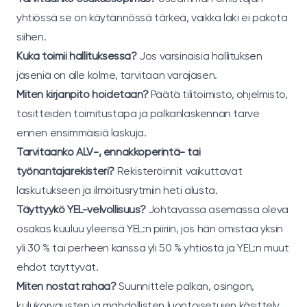
yhtiössä se on käytännössä tärkeä, vaikka laki ei pakota
siihen.
Kuka toimii hallituksessa?
Jos varsinaisia hallituksen
jäseniä on alle kolme, tarvitaan varajäsen.
Miten kirjanpito hoidetaan?
Päätä tilitoimisto, ohjelmisto,
tositteiden toimitustapa ja palkanlaskennan tarve
ennen ensimmäisiä laskuja.
Tarvitaanko ALV-, ennakkoperintä- tai
työnantajarekisteri?
Rekisteröinnit vaikuttavat
laskutukseen ja ilmoitusrytmiin heti alusta.
Täyttyykö YEL-velvollisuus?
Johtavassa asemassa oleva
osakas kuuluu yleensä YEL:n piiriin, jos hän omistaa yksin
yli 30 % tai perheen kanssa yli 50 % yhtiöstä ja YEL:n muut
ehdot täyttyvät.
Miten nostat rahaa?
Suunnittele palkan, osingon,
kulukorvausten ja mahdollisten luontoisetujen käsittely