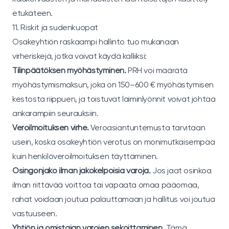
etukäteen.
11. Riskit ja sudenkuopat
Osakeyhtiön raskaampi hallinto tuo mukanaan
virheriskejä, jotka voivat käydä kalliiksi:
Tilinpäätöksen myöhästyminen.
PRH voi määrätä
myöhästymismaksun, joka on 150–600 € myöhästymisen
kestosta riippuen, ja toistuvat laiminlyönnit voivat johtaa
ankarampiin seurauksiin.
Veroilmoituksen virhe.
Veroasiantuntemusta tarvitaan
usein, koska osakeyhtiön verotus on monimutkaisempaa
kuin henkilöveroilmoituksen täyttäminen.
Osingonjako ilman jakokelpoisia varoja.
Jos jaat osinkoa
ilman riittävää voittoa tai vapaata omaa pääomaa,
rahat voidaan joutua palauttamaan ja hallitus voi joutua
vastuuseen.
Yhtiön ja omistajan varojen sekoittaminen.
Tämä