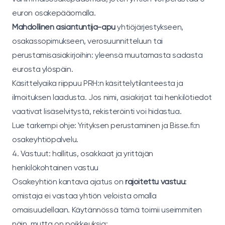
euron osakepääomalla.
Mahdollinen asiantuntija-apu
yhtiöjärjestykseen,
osakassopimukseen, verosuunnitteluun tai
perustamisasiakirjoihin: yleensä muutamasta sadasta
eurosta ylöspäin.
Käsittelyaika riippuu PRH:n käsittelytilanteesta ja
ilmoituksen laadusta. Jos nimi, asiakirjat tai henkilötiedot
vaativat lisäselvitystä, rekisteröinti voi hidastua.
Lue tarkempi ohje:
Yrityksen perustaminen
ja
Bisse.fi:n
osakeyhtiöpalvelu
.
4. Vastuut: hallitus, osakkaat ja yrittäjän
henkilökohtainen vastuu
Osakeyhtiön kantava ajatus on
rajoitettu vastuu
:
omistaja ei vastaa yhtiön veloista omalla
omaisuudellaan. Käytännössä tämä toimii useimmiten
näin, mutta on poikkeuksia: