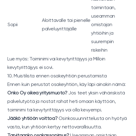
toimintaan,
useamman
Aloittavalle tai pienelle
Sopii
omistajan
palveluyrittäjälle
yhtiöihin ja
suurempiin
riskeihin
Lue myös:
Toiminimi vai kevytyrittäjyys
ja
Milloin
kevytyrittäjyys ei sovi
.
10. Muistilista ennen osakeyhtiön perustamista
Ennen kuin perustat osakeyhtiön, käy läpi ainakin nämä:
Onko Oy oikea yritysmuoto?
Jos teet yksin vähäriskistä
palvelutyötä ja nostat rahat heti omaan käyttöön,
toiminimi tai kevytyrittäjyys voi olla kevyempi.
Jääkö yhtiöön voittoa?
Osinkosuunnittelusta on hyötyä
vasta, kun yhtiöön kertyy nettovarallisuutta.
Tarvitaanko osakassopimus?
Useamman omistajan