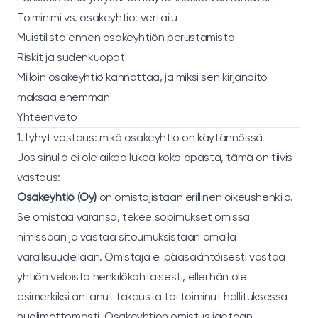
Toiminimi vs. osakeyhtiö: vertailu
Muistilista ennen osakeyhtiön perustamista
Riskit ja sudenkuopat
Milloin osakeyhtiö kannattaa, ja miksi sen kirjanpito
maksaa enemmän
Yhteenveto
1. Lyhyt vastaus: mikä osakeyhtiö on käytännössä
Jos sinulla ei ole aikaa lukea koko opasta, tämä on tiivis
vastaus:
Osakeyhtiö (Oy)
on omistajistaan erillinen oikeushenkilö.
Se omistaa varansa, tekee sopimukset omissa
nimissään ja vastaa sitoumuksistaan omalla
varallisuudellaan. Omistaja ei pääsääntöisesti vastaa
yhtiön veloista henkilökohtaisesti, ellei hän ole
esimerkiksi antanut takausta tai toiminut hallituksessa
huolimattomasti. Osakeyhtiön omistus jaetaan