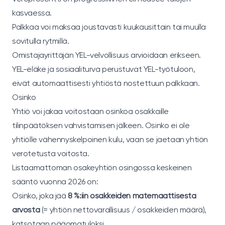
kasvaessa.
Palkkaa voi maksaa joustavasti kuukausittain tai muulla
sovitulla rytmillä.
Omistajayrittäjän YEL-velvollisuus arvioidaan erikseen.
YEL-eläke ja sosiaaliturva perustuvat YEL-työtuloon,
eivät automaattisesti yhtiöstä nostettuun palkkaan.
Osinko
Yhtiö voi jakaa voitostaan osinkoa osakkaille
tilinpäätöksen vahvistamisen jälkeen. Osinko ei ole
yhtiölle vähennyskelpoinen kulu, vaan se jaetaan yhtiön
verotetusta voitosta.
Listaamattoman osakeyhtiön osingossa keskeinen
sääntö vuonna 2026 on:
Osinko, joka jää
8 %:iin osakkeiden matemaattisesta
arvosta
(= yhtiön nettovarallisuus / osakkeiden määrä),
katsotaan pääomatuloksi.