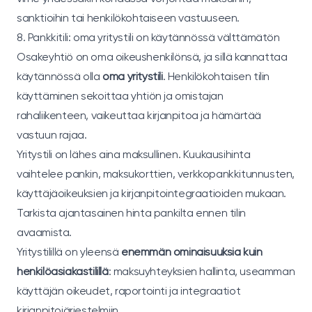
sanktioihin tai henkilökohtaiseen vastuuseen.
8. Pankkitili: oma yritystili on käytännössä välttämätön
Osakeyhtiö on oma oikeushenkilönsä, ja sillä kannattaa
käytännössä olla
oma yritystili
. Henkilökohtaisen tilin
käyttäminen sekoittaa yhtiön ja omistajan
rahaliikenteen, vaikeuttaa kirjanpitoa ja hämärtää
vastuun rajaa.
Yritystili on lähes aina maksullinen. Kuukausihinta
vaihtelee pankin, maksukorttien, verkkopankkitunnusten,
käyttäjäoikeuksien ja kirjanpitointegraatioiden mukaan.
Tarkista ajantasainen hinta pankilta ennen tilin
avaamista.
Yritystilillä on yleensä
enemmän ominaisuuksia kuin
henkilöasiakastilillä
: maksuyhteyksien hallinta, useamman
käyttäjän oikeudet, raportointi ja integraatiot
kirjanpitojärjestelmiin.