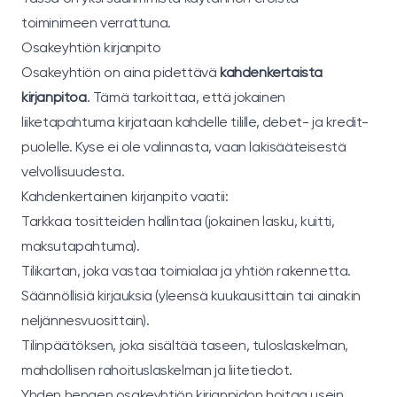
toiminimeen verrattuna.
Osakeyhtiön kirjanpito
Osakeyhtiön on aina pidettävä
kahdenkertaista
kirjanpitoa
. Tämä tarkoittaa, että jokainen
liiketapahtuma kirjataan kahdelle tilille, debet- ja kredit-
puolelle. Kyse ei ole valinnasta, vaan lakisääteisestä
velvollisuudesta.
Kahdenkertainen kirjanpito vaatii:
Tarkkaa tositteiden hallintaa (jokainen lasku, kuitti,
maksutapahtuma).
Tilikartan, joka vastaa toimialaa ja yhtiön rakennetta.
Säännöllisiä kirjauksia (yleensä kuukausittain tai ainakin
neljännesvuosittain).
Tilinpäätöksen, joka sisältää taseen, tuloslaskelman,
mahdollisen rahoituslaskelman ja liitetiedot.
Yhden hengen osakeyhtiön kirjanpidon hoitaa usein