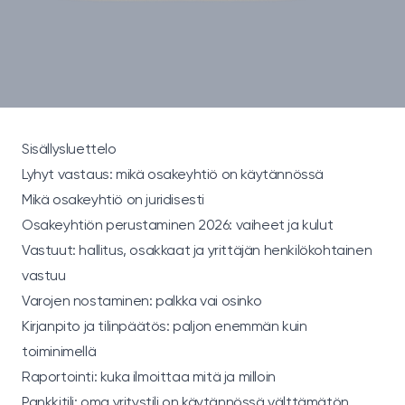
Sisällysluettelo
Lyhyt vastaus: mikä osakeyhtiö on käytännössä
Mikä osakeyhtiö on juridisesti
Osakeyhtiön perustaminen 2026: vaiheet ja kulut
Vastuut: hallitus, osakkaat ja yrittäjän henkilökohtainen
vastuu
Varojen nostaminen: palkka vai osinko
Kirjanpito ja tilinpäätös: paljon enemmän kuin
toiminimellä
Raportointi: kuka ilmoittaa mitä ja milloin
Pankkitili: oma yritystili on käytännössä välttämätön