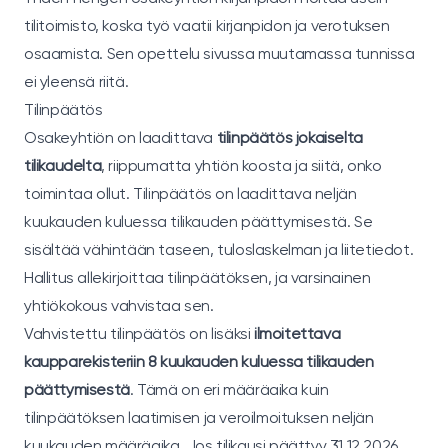
tilitoimisto, koska työ vaatii kirjanpidon ja verotuksen
osaamista. Sen opettelu sivussa muutamassa tunnissa
ei yleensä riitä.
Tilinpäätös
Osakeyhtiön on laadittava
tilinpäätös jokaiselta
tilikaudelta
, riippumatta yhtiön koosta ja siitä, onko
toimintaa ollut. Tilinpäätös on laadittava neljän
kuukauden kuluessa tilikauden päättymisestä. Se
sisältää vähintään taseen, tuloslaskelman ja liitetiedot.
Hallitus allekirjoittaa tilinpäätöksen, ja varsinainen
yhtiökokous vahvistaa sen.
Vahvistettu tilinpäätös on lisäksi
ilmoitettava
kaupparekisteriin 8 kuukauden kuluessa tilikauden
päättymisestä
. Tämä on eri määräaika kuin
tilinpäätöksen laatimisen ja veroilmoituksen neljän
kuukauden määräaika. Jos tilikausi päättyy 31.12.2026,