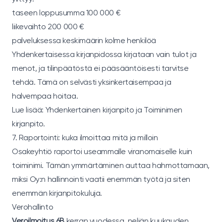
taseen loppusumma 100 000 €
liikevaihto 200 000 €
palveluksessa keskimäärin kolme henkilöä
Yhdenkertaisessa kirjanpidossa kirjataan vain tulot ja
menot, ja tilinpäätöstä ei pääsääntöisesti tarvitse
tehdä. Tämä on selvästi yksinkertaisempaa ja
halvempaa hoitaa.
Lue lisää:
Yhdenkertainen kirjanpito
ja
Toiminimen
kirjanpito
.
7. Raportointi: kuka ilmoittaa mitä ja milloin
Osakeyhtiö raportoi useammalle viranomaiselle kuin
toiminimi. Tämän ymmärtäminen auttaa hahmottamaan,
miksi Oy:n hallinnointi vaatii enemmän työtä ja siten
enemmän kirjanpitokuluja.
Verohallinto
Veroilmoitus 6B
kerran vuodessa, neljän kuukauden