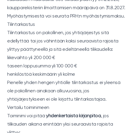
kaupparekisteriin ilmoittamisen määräpäivä on 31.8.2027.
Myöhästymisestä voi seurata PRH:n myöhästymismaksu.
Tilintarkastus
Tilintarkastus on pakollinen, jos yhtiöjärjestys sitä
edellyttää tai jos vähintään kaksi seuraavista rajoista
ylittyy päättyneellä ja sitä edeltäneellä tilikaudella:
liikevaihto yli 200 000 €
taseen loppusumma yli 100 000 €
henkilöstöä keskimäärin yli kolme
Pienelle yhden hengen yhtiölle tilintarkastus ei yleensä
ole pakollinen ainakaan alkuvuosina, jos
yhtiöjärjestykseen ei ole kirjattu tilintarkastajaa.
Vertailu toiminimeen
Toiminimi voi pitää
yhdenkertaista kirjanpitoa
, jos
tilikauden aikana enintään yksi seuraavista rajoista
ylittyy: