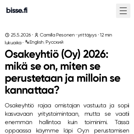
bisse.fi
Togg
25.5.2026
·
Camilla Pesonen
·
yrittäjyys
·
12
min
English
/
Русский
lukuaika ·
Osakeyhtiö (Oy) 2026:
mikä se on, miten se
perustetaan ja milloin se
kannattaa?
Osakeyhtiö rajaa omistajan vastuuta ja sopii
kasvavaan yritystoimintaan, mutta se vaatii
enemmän hallintoa kuin toiminimi. Tässä
oppaassa käymme läpi Oy:n perustamisen