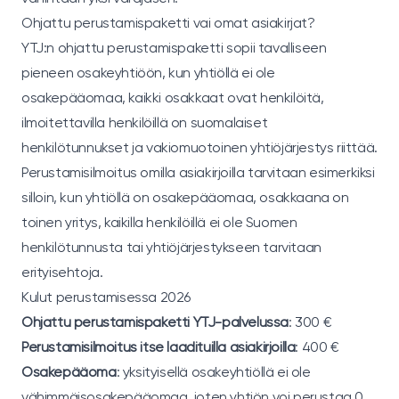
Ohjattu perustamispaketti vai omat asiakirjat?
YTJ:n ohjattu perustamispaketti sopii tavalliseen
pieneen osakeyhtiöön, kun yhtiöllä ei ole
osakepääomaa, kaikki osakkaat ovat henkilöitä,
ilmoitettavilla henkilöillä on suomalaiset
henkilötunnukset ja vakiomuotoinen yhtiöjärjestys riittää.
Perustamisilmoitus omilla asiakirjoilla tarvitaan esimerkiksi
silloin, kun yhtiöllä on osakepääomaa, osakkaana on
toinen yritys, kaikilla henkilöillä ei ole Suomen
henkilötunnusta tai yhtiöjärjestykseen tarvitaan
erityisehtoja.
Kulut perustamisessa 2026
Ohjattu perustamispaketti YTJ-palvelussa
: 300 €
Perustamisilmoitus itse laadituilla asiakirjoilla
: 400 €
Osakepääoma
: yksityisellä osakeyhtiöllä ei ole
vähimmäisosakepääomaa, joten yhtiön voi perustaa 0