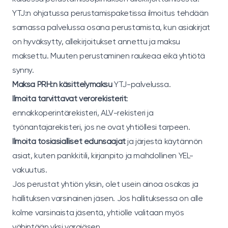
YTJ:n ohjatussa perustamispaketissa ilmoitus tehdään
samassa palvelussa osana perustamista, kun asiakirjat
on hyväksytty, allekirjoitukset annettu ja maksu
maksettu. Muuten perustaminen raukeaa eikä yhtiötä
synny.
Maksa PRH:n käsittelymaksu
YTJ-palvelussa.
Ilmoita tarvittavat verorekisterit
:
ennakkoperintärekisteri, ALV-rekisteri ja
työnantajarekisteri, jos ne ovat yhtiöllesi tarpeen.
Ilmoita tosiasialliset edunsaajat
ja järjestä käytännön
asiat, kuten pankkitili, kirjanpito ja mahdollinen YEL-
vakuutus.
Jos perustat yhtiön yksin, olet usein ainoa osakas ja
hallituksen varsinainen jäsen. Jos hallituksessa on alle
kolme varsinaista jäsentä, yhtiölle valitaan myös
vähintään yksi varajäsen.