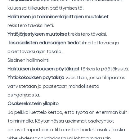
kuluessa tilikauden päättymisestä.
Hallituksen ja toiminimenkirjoittajien muutokset
rekisteröitäväksi heti.
Yhtiöjärjestyksen muutokset
rekisteröitäväksi.
Tosiasiallisten edunsaajien tiedot
ilmoitettavaksi ja
pidettäväksi ajan tasalla.
Sisäinen hallinnointi
Hallituksen kokouksen pöytäkirjat
tärkeistä päätöksistä.
Yhtiökokouksen pöytäkirja
vuosittain, jossa tilinpäätös
vahvistetaan ja päätetään mahdollisesta
osingonjaosta.
Osakerekisterin ylläpito
.
Jo pelkkä luettelo kertoo, että työtä on enemmän kuin
toiminimellä. Käytännössä useimmat osakeyhtiöt
antavat raportoinnin tilitoimiston hoidettavaksi, koska
virhe yhdessäkin kohdassa voi johtaa maksuihin,