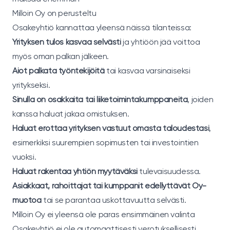
Milloin Oy on perusteltu
Osakeyhtiö kannattaa yleensä näissä tilanteissa:
Yrityksen tulos kasvaa selvästi
ja yhtiöön jää voittoa
myös oman palkan jälkeen.
Aiot palkata työntekijöitä
tai kasvaa varsinaiseksi
yritykseksi.
Sinulla on osakkaita tai liiketoimintakumppaneita
, joiden
kanssa haluat jakaa omistuksen.
Haluat erottaa yrityksen vastuut omasta taloudestasi
,
esimerkiksi suurempien sopimusten tai investointien
vuoksi.
Haluat rakentaa yhtiön myytäväksi
tulevaisuudessa.
Asiakkaat, rahoittajat tai kumppanit edellyttävät Oy-
muotoa
tai se parantaa uskottavuutta selvästi.
Milloin Oy ei yleensä ole paras ensimmäinen valinta
Osakeyhtiö ei ole automaattisesti verotuksellisesti