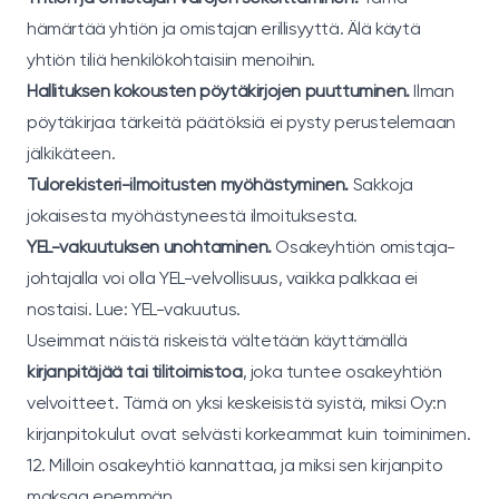
hämärtää yhtiön ja omistajan erillisyyttä. Älä käytä
yhtiön tiliä henkilökohtaisiin menoihin.
Hallituksen kokousten pöytäkirjojen puuttuminen.
Ilman
pöytäkirjaa tärkeitä päätöksiä ei pysty perustelemaan
jälkikäteen.
Tulorekisteri-ilmoitusten myöhästyminen.
Sakkoja
jokaisesta myöhästyneestä ilmoituksesta.
YEL-vakuutuksen unohtaminen.
Osakeyhtiön omistaja-
johtajalla voi olla YEL-velvollisuus, vaikka palkkaa ei
nostaisi. Lue:
YEL-vakuutus
.
Useimmat näistä riskeistä vältetään käyttämällä
kirjanpitäjää tai tilitoimistoa
, joka tuntee osakeyhtiön
velvoitteet. Tämä on yksi keskeisistä syistä, miksi Oy:n
kirjanpitokulut ovat selvästi korkeammat kuin toiminimen.
12. Milloin osakeyhtiö kannattaa, ja miksi sen kirjanpito
maksaa enemmän