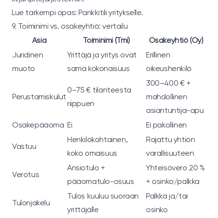
Lue tarkempi opas:
Pankkitili yritykselle
.
9. Toiminimi vs. osakeyhtiö: vertailu
Asia
Toiminimi (Tmi)
Osakeyhtiö (Oy)
Juridinen
Yrittäjä ja yritys ovat
Erillinen
muoto
sama kokonaisuus
oikeushenkilö
300–400 € +
0–75 € tilanteesta
Perustamiskulut
mahdollinen
riippuen
asiantuntija-apu
Osakepääoma
Ei
Ei pakollinen
Henkilökohtainen,
Rajattu yhtiön
Vastuu
koko omaisuus
varallisuuteen
Ansiotulo +
Yhteisövero 20 %
Verotus
pääomatulo-osuus
+ osinko/palkka
Tulos kuuluu suoraan
Palkka ja/tai
Tulonjakelu
yrittäjälle
osinko