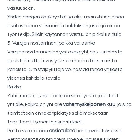
vastuuseen.
Yhden hengen osakeyhtiössä olet usein yhtiön ainoa
osakas, ainoa varsinainen hallituksen jäsen ja ainoa
työntekijä. Silloin käytännön vastuu on pitkälti sinulla.
5. Varojen nostaminen: palkka vai osinko
Varojen nostaminen on yksi osakeyhtiön suurimmista
eduista, mutta myös yksi sen monimutkaisimmista
kohdista. Omistajayrittäjä voi nostaa rahaa yhtiöstä
yleensä kahdella tavalla:
Palkka
Yhtiö maksaa sinulle palkkaa siitä työstä, jota teet
yhtiölle. Palkka on yhtiölle
vähennyskelpoinen kulu
, ja siitä
toimitetaan ennakonpidätys sekä maksetaan
tarvittavat työnantajasuoritukset.
Palkka verotetaan
ansiotulona
henkilöverotuksessa.
Veroprosentti on progressiivinen eli nousee tulojen