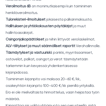
Veroilmoitus 6B
on monimutkaisempi kuin toiminimen
henkilöveroilmoitus.
Tulorekisteri-ilmoitukset
jokaisesta palkanmaksusta.
Hallituksen ja yhtiökokousten pöytäkirjat
ja muut
hallintoasiakirjat.
Osingonjakopäätökset
ja niihin liittyvät verolaskelmat.
ALV-tilitykset ja muut säännölliset raportit
Verohallinnolle.
Täsmäytykset ja vastuuriski
: pankki, myyntisaamiset,
ostovelat, palkat, osingot ja verot täsmäytetään
tarkemmin kuin kevyessä yhdenkertaisessa
kirjanpidossa.
Toiminimen kirjanpito voi maksaa 20–60 €/kk,
osakeyhtiön kirjanpito 100–400 €/kk pienillä yrityksillä.
Ero ei ole mielivaltaista hinnoittelua, vaan heijastaa työn
määrää.
Kannattaa siis valita yhtiömuoto sen perusteella, mitä