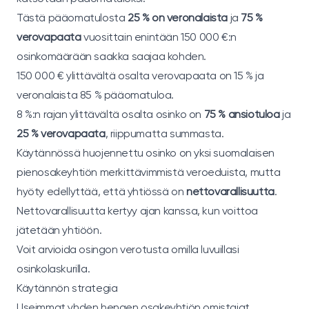
Tästä pääomatulosta
25 % on veronalaista
ja
75 %
verovapaata
vuosittain enintään 150 000 €:n
osinkomäärään saakka saajaa kohden.
150 000 € ylittävältä osalta verovapaata on 15 % ja
veronalaista 85 % pääomatuloa.
8 %:n rajan ylittävältä osalta osinko on
75 % ansiotuloa
ja
25 % verovapaata
, riippumatta summasta.
Käytännössä huojennettu osinko on yksi suomalaisen
pienosakeyhtiön merkittävimmistä veroeduista, mutta
hyöty edellyttää, että yhtiössä on
nettovarallisuutta
.
Nettovarallisuutta kertyy ajan kanssa, kun voittoa
jätetään yhtiöön.
Voit arvioida osingon verotusta omilla luvuillasi
osinkolaskurilla
.
Käytännön strategia
Useimmat yhden hengen osakeyhtiön omistajat