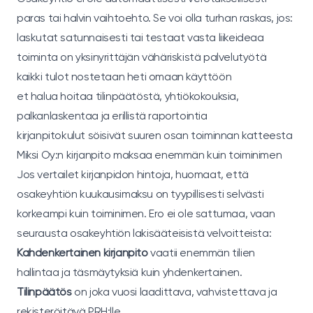
paras tai halvin vaihtoehto. Se voi olla turhan raskas, jos:
laskutat satunnaisesti tai testaat vasta liikeideaa
toiminta on yksinyrittäjän vähäriskistä palvelutyötä
kaikki tulot nostetaan heti omaan käyttöön
et halua hoitaa tilinpäätöstä, yhtiökokouksia,
palkanlaskentaa ja erillistä raportointia
kirjanpitokulut söisivät suuren osan toiminnan katteesta
Miksi Oy:n kirjanpito maksaa enemmän kuin toiminimen
Jos vertailet kirjanpidon hintoja, huomaat, että
osakeyhtiön kuukausimaksu on tyypillisesti selvästi
korkeampi kuin toiminimen. Ero ei ole sattumaa, vaan
seurausta osakeyhtiön lakisääteisistä velvoitteista:
Kahdenkertainen kirjanpito
vaatii enemmän tilien
hallintaa ja täsmäytyksiä kuin yhdenkertainen.
Tilinpäätös
on joka vuosi laadittava, vahvistettava ja
rekisteröitävä PRH:lle.