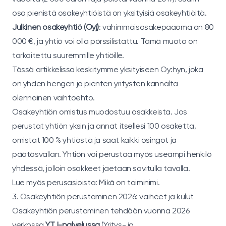
osa pienistä osakeyhtiöistä on yksityisiä osakeyhtiöitä.
Julkinen osakeyhtiö (Oyj)
: vähimmäisosakepääoma on 80
000 €, ja yhtiö voi olla pörssilistattu. Tämä muoto on
tarkoitettu suuremmille yhtiöille.
Tässä artikkelissa keskitymme yksityiseen Oy:hyn, joka
on yhden hengen ja pienten yritysten kannalta
olennainen vaihtoehto.
Osakeyhtiön omistus muodostuu osakkeista. Jos
perustat yhtiön yksin ja annat itsellesi 100 osaketta,
omistat 100 % yhtiöstä ja saat kaikki osingot ja
päätösvallan. Yhtiön voi perustaa myös useampi henkilö
yhdessä, jolloin osakkeet jaetaan sovitulla tavalla.
Lue myös perusasioista:
Mikä on toiminimi
.
3. Osakeyhtiön perustaminen 2026: vaiheet ja kulut
Osakeyhtiön perustaminen tehdään vuonna 2026
verkossa
YTJ-palvelussa
(Yritys- ja