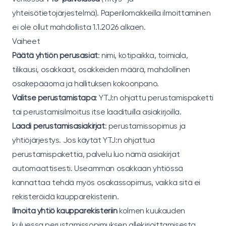
yhteisötietojärjestelmä). Paperilomakkeilla ilmoittaminen
ei ole ollut mahdollista 1.1.2026 alkaen.
Vaiheet
Päätä yhtiön perusasiat
: nimi, kotipaikka, toimiala,
tilikausi, osakkaat, osakkeiden määrä, mahdollinen
osakepääoma ja hallituksen kokoonpano.
Valitse perustamistapa
: YTJ:n ohjattu perustamispaketti
tai perustamisilmoitus itse laadituilla asiakirjoilla.
Laadi perustamisasiakirjat
: perustamissopimus ja
yhtiöjärjestys. Jos käytät YTJ:n ohjattua
perustamispakettia, palvelu luo nämä asiakirjat
automaattisesti. Useamman osakkaan yhtiössä
kannattaa tehdä myös osakassopimus, vaikka sitä ei
rekisteröidä kaupparekisteriin.
Ilmoita yhtiö kaupparekisteriin
kolmen kuukauden
kuluessa perustamissopimuksen allekirjoittamisesta.