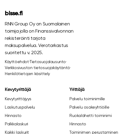
bisse.fi
RNN Group Oy on Suomalainen
toimija jolla on Finanssivalvonnan
rekisteröinti tarjota
maksupalvelua. Verotarkastus
suoritettu v. 2025.
Käyttöehdot
·
Tietosuojalausunto
·
Verkkosivuston tietosuojakäytäntö
·
Henkilötietojen käsittely
Kevytyrittäjä
Yrittäjä
Kevytyrittäjyys
Palvelu toiminimille
Laskutuspalvelu
Palvelu osakeyhtiöille
Hinnasto
Ruokalähetti toiminimi
Palkkalaskuri
Hinnasto
Kaikki laskurit
Toiminimen perustaminen