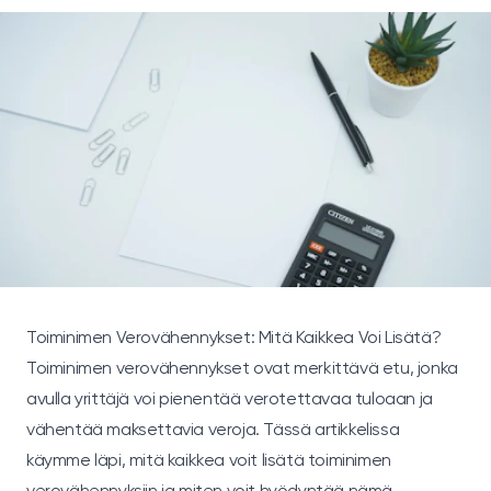
Toiminimen Verovähennykset: Mitä Kaikkea Voi Lisätä?
Toiminimen verovähennykset ovat merkittävä etu, jonka
avulla yrittäjä voi pienentää verotettavaa tuloaan ja
vähentää maksettavia veroja. Tässä artikkelissa
käymme läpi, mitä kaikkea voit lisätä toiminimen
verovähennyksiin ja miten voit hyödyntää nämä