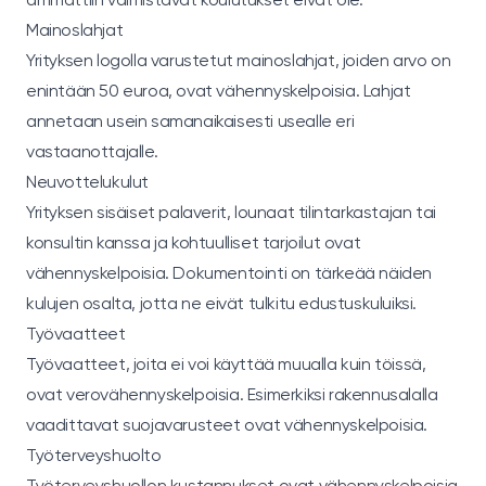
Mainoslahjat
Yrityksen logolla varustetut mainoslahjat, joiden arvo on
enintään 50 euroa, ovat vähennyskelpoisia. Lahjat
annetaan usein samanaikaisesti usealle eri
vastaanottajalle.
Neuvottelukulut
Yrityksen sisäiset palaverit, lounaat tilintarkastajan tai
konsultin kanssa ja kohtuulliset tarjoilut ovat
vähennyskelpoisia. Dokumentointi on tärkeää näiden
kulujen osalta, jotta ne eivät tulkitu edustuskuluiksi.
Työvaatteet
Työvaatteet, joita ei voi käyttää muualla kuin töissä,
ovat verovähennyskelpoisia. Esimerkiksi rakennusalalla
vaadittavat suojavarusteet ovat vähennyskelpoisia.
Työterveyshuolto
Työterveyshuollon kustannukset ovat vähennyskelpoisia