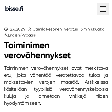
bisse.fi
Togg
12.6.2024
·
Camilla Pesonen
·
verotus
·
3
min lukuaika ·
English
/
Русский
Toiminimen
verovähennykset
Toiminimen verovähennykset ovat merkittävä
etu, joka vähentää verotettavaa tuloa ja
maksettavien verojen määrää. Artikkelissa
käsitellään tyypillisiä verovähennyskelpoisia
kuluja ja annetaan vinkkejä niiden
hyödyntämiseen.