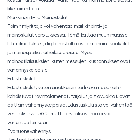
liiketoimintaan.
Markkinointi- ja Mainoskulut
Toiminimiyrittäjä voi vähentää markkinointi- ja
mainoskulut verotuksessa. Tämä kattaa muun muassa
lehti-ilmoitukset, digitoimistolta ostetut mainospalvelut
ja mainospaikat urheiluseuroissa. Myös
mainostilaisuuksien, kuten messujen, kustannukset ovat
vähennyskelpoisia.
Edustuskulut
Edustuskulut, kuten asiakkaisiin tai liikekumppaneihin
kohdistuvat ravintolamenot, tarjoilut ja tilavuokrat, ovat
osittain vähennyskelpoisia. Edustuskuluista voi vähentää
verotuksessa 50 %, mutta arvonlisäveroa ei voi
vähentää lainkaan.
Työhuonevähennys
Jos teet töitä kotona, voit vähentää osan