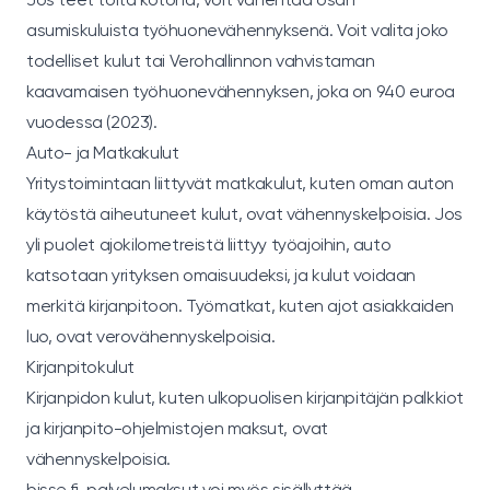
asumiskuluista työhuonevähennyksenä. Voit valita joko
todelliset kulut tai Verohallinnon vahvistaman
kaavamaisen työhuonevähennyksen, joka on 940 euroa
vuodessa (2023).
Auto- ja Matkakulut
Yritystoimintaan liittyvät matkakulut, kuten oman auton
käytöstä aiheutuneet kulut, ovat vähennyskelpoisia. Jos
yli puolet ajokilometreistä liittyy työajoihin, auto
katsotaan yrityksen omaisuudeksi, ja kulut voidaan
merkitä kirjanpitoon. Työmatkat, kuten ajot asiakkaiden
luo, ovat verovähennyskelpoisia.
Kirjanpitokulut
Kirjanpidon kulut, kuten ulkopuolisen kirjanpitäjän palkkiot
ja kirjanpito-ohjelmistojen maksut, ovat
vähennyskelpoisia.
bisse.fi-palvelumaksut voi myös sisällyttää