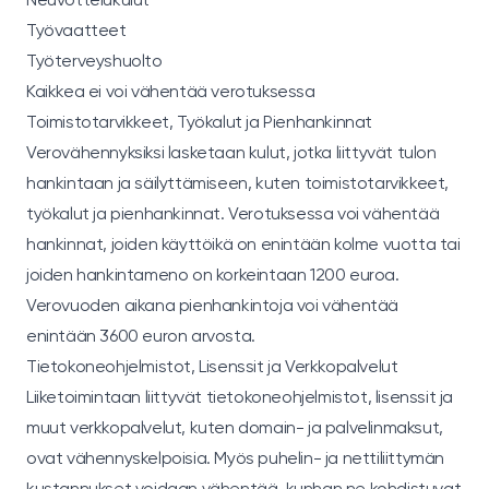
Työvaatteet
Työterveyshuolto
Kaikkea ei voi vähentää verotuksessa
Toimistotarvikkeet, Työkalut ja Pienhankinnat
Verovähennyksiksi lasketaan kulut, jotka liittyvät tulon
hankintaan ja säilyttämiseen, kuten toimistotarvikkeet,
työkalut ja pienhankinnat. Verotuksessa voi vähentää
hankinnat, joiden käyttöikä on enintään kolme vuotta tai
joiden hankintameno on korkeintaan 1200 euroa.
Verovuoden aikana pienhankintoja voi vähentää
enintään 3600 euron arvosta.
Tietokoneohjelmistot, Lisenssit ja Verkkopalvelut
Liiketoimintaan liittyvät tietokoneohjelmistot, lisenssit ja
muut verkkopalvelut, kuten domain- ja palvelinmaksut,
ovat vähennyskelpoisia. Myös puhelin- ja nettiliittymän
kustannukset voidaan vähentää, kunhan ne kohdistuvat