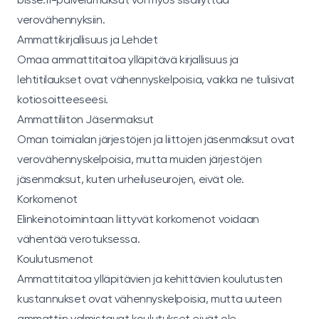
verovähennyksiin.
Ammattikirjallisuus ja Lehdet
Omaa ammattitaitoa ylläpitävä kirjallisuus ja
lehtitilaukset ovat vähennyskelpoisia, vaikka ne tulisivat
kotiosoitteeseesi.
Ammattiliiton Jäsenmaksut
Oman toimialan järjestöjen ja liittojen jäsenmaksut ovat
verovähennyskelpoisia, mutta muiden järjestöjen
jäsenmaksut, kuten urheiluseurojen, eivät ole.
Korkomenot
Elinkeinotoimintaan liittyvät korkomenot voidaan
vähentää verotuksessa.
Koulutusmenot
Ammattitaitoa ylläpitävien ja kehittävien koulutusten
kustannukset ovat vähennyskelpoisia, mutta uuteen
ammattiin valmistavat koulutukset eivät ole.