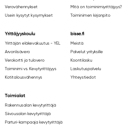
Verovähennykset
Mitä on toiminimiyrittäjyys?
Usein kysytyt kysymykset
Toiminimen kirjanpito
Yrittäjyyskoulu
bisse.fi
Yrittäjän eläkevakuutus - YEL
Meistä
Arvonlisävero
Palvelut yrityksille
Verokortti ja tulovero
Koontilasku
Toiminimi vs. Kevytyrittäjyys
Laskutuspalvelu
Kotitalousvähennys
Yhteystiedot
Toimialat
Rakennusalan kevytyrittäjä
Siivousalan kevytyrittäjä
Parturi-kampaaja kevytyrittäjä