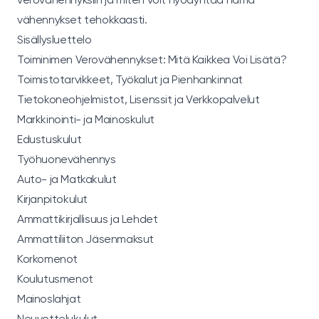
vähennykset tehokkaasti.
Sisällysluettelo
Toiminimen Verovähennykset: Mitä Kaikkea Voi Lisätä?
Toimistotarvikkeet, Työkalut ja Pienhankinnat
Tietokoneohjelmistot, Lisenssit ja Verkkopalvelut
Markkinointi- ja Mainoskulut
Edustuskulut
Työhuonevähennys
Auto- ja Matkakulut
Kirjanpitokulut
Ammattikirjallisuus ja Lehdet
Ammattiliiton Jäsenmaksut
Korkomenot
Koulutusmenot
Mainoslahjat
Neuvottelukulut