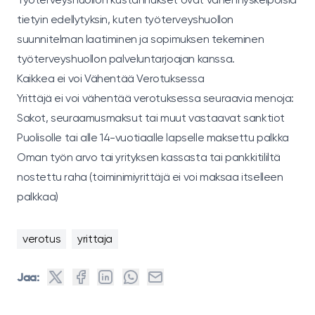
tietyin edellytyksin, kuten työterveyshuollon
suunnitelman laatiminen ja sopimuksen tekeminen
työterveyshuollon palveluntarjoajan kanssa.
Kaikkea ei voi Vähentää Verotuksessa
Yrittäjä ei voi vähentää verotuksessa seuraavia menoja:
Sakot, seuraamusmaksut tai muut vastaavat sanktiot
Puolisolle tai alle 14-vuotiaalle lapselle maksettu palkka
Oman työn arvo tai yrityksen kassasta tai pankkitililtä
nostettu raha (toiminimiyrittäjä ei voi maksaa itselleen
palkkaa)
verotus
yrittaja
Jaa: