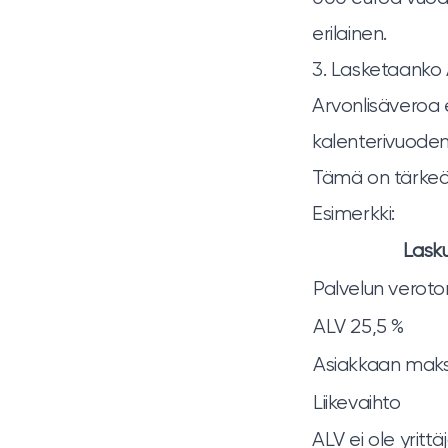
erilainen.
3. Lasketaanko 
Arvonlisäveroa 
kalenterivuoden
Tämä on tärkeää
Esimerkki:
Lasku
Palvelun veroto
ALV 25,5 %
Asiakkaan mak
Liikevaihto
ALV ei ole yritt