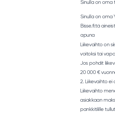
Sinulla on oma 
Sinulla on oma 
Bisse.fi:tä ainei
apuna
Liikevaihto on si
voitoksi tai vap
Jos pohdit liike
20 000 € vuonn
2. Liikevaihto e
Liikevaihto men
asiakkaan ma
pankkitilille tul