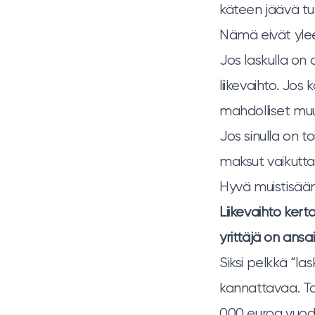
käteen jäävä tu
Nämä eivät yle
Jos laskulla o
liikevaihto. Jo
mahdolliset muut
Jos sinulla on t
maksut vaikutta
Hyvä muistisään
Liikevaihto kert
yrittäjä on ansa
Siksi pelkkä “la
kannattavaa. Toi
000 euroa vuode