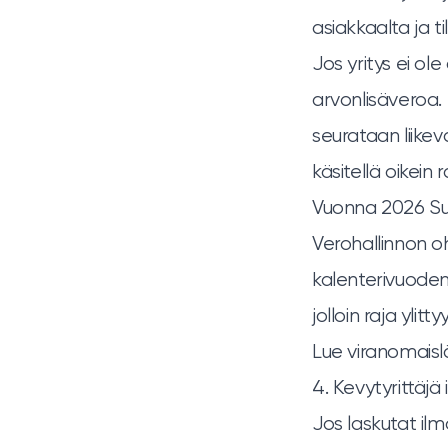
asiakkaalta ja t
Jos yritys ei ole
arvonlisäveroa. 
seurataan liike
käsitellä oikein 
Vuonna 2026 Su
Verohallinnon o
kalenterivuoden l
jolloin raja ylit
Lue viranomais
4. Kevytyrittäjä
Jos laskutat il