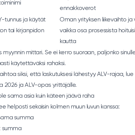
toiminimi
ennakkoverot
Y-tunnus ja käytät
Oman yrityksen liikevaihto ja 
ston tai kirjanpidon
vaikka osa prosessista hoituis
kautta
is myynnin mittari. Se ei kerro suoraan, paljonko sinull
aasti käytettäväksi rahaksi.
vaihtoa siksi, että laskutuksesi lähestyy ALV-rajaa, l
a 2026
ja
ALV-opas yrittäjälle
.
i ole sama asia kuin käteen jäävä raha
ee helposti sekaisin kolmen muun luvun kanssa:
ksama summa
lut summa