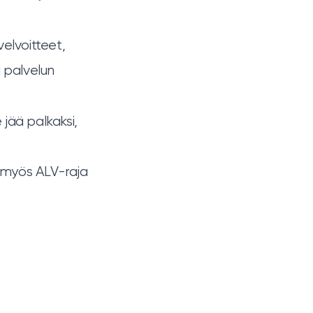
velvoitteet,
i palvelun
e jää palkaksi,
ue myös
ALV-raja