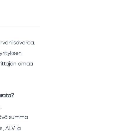
arvonlisäveroa.
yrityksen
rittäjän omaa
urata?
,
äävä summa
os, ALV ja