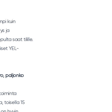
pi kuin
ys ja
lta saat tilille.
liset YEL-
ro, paljonko
toiminta
, toisella 15
 on hyvin