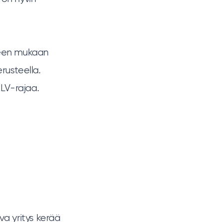
hjeen mukaan
rusteella.
ALV-rajaa.
va yritys kerää