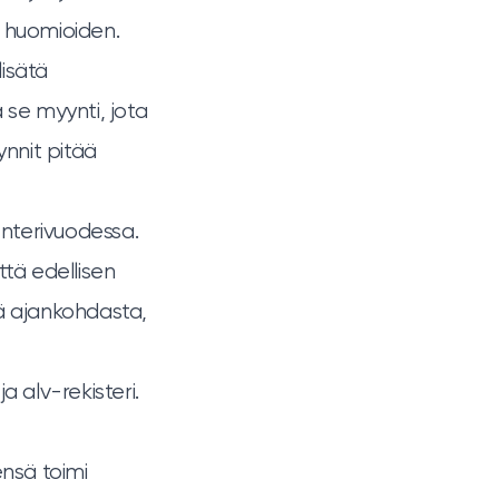
V huomioiden.
lisätä
a se myynti, jota
ynnit pitää
nterivuodessa.
tä edellisen
itä ajankohdasta,
ja alv-rekisteri
.
ensä toimi