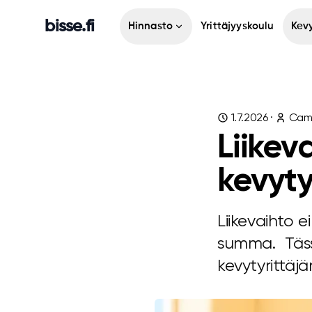
bisse.fi
Hinnasto
Yrittäjyyskoulu
Kevy
1.7.2026
·
Cami
Liikev
kevyty
Liikevaihto e
summa. Täss
kevytyrittäjä