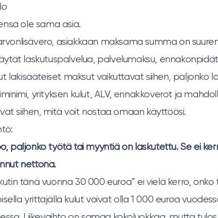
lo
ensä ole sama asia.
n arvonlisävero, asiakkaan maksama summa on suurem
s käytät laskutuspalvelua, palvelumaksu, ennakonpidät
 lakisääteiset maksut vaikuttavat siihen, paljonko lopu
oiminimi, yrityksen kulut, ALV, ennakkoverot ja mahdol
vat siihen, mitä voit nostaa omaan käyttöösi.
tö:
oo, paljonko työtä tai myyntiä on laskutettu. Se ei ker
innut nettona.
skutin tänä vuonna 30 000 euroa” ei vielä kerro, onko 
sella yrittäjällä kulut voivat olla 1 000 euroa vuodessa
ssa. Liikevaihto on samaa kokoluokkaa, mutta tulos