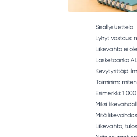
Sisällysluettelo
Lyhyt vastaus: m
Liikevaihto ei o
Lasketaanko AL
Kevytyrittäjä il
Toiminimi: miten
Esimerkki: 1 000
Miksi liikevaihdo
Mitä liikevaihd
Liikevaihto, tul