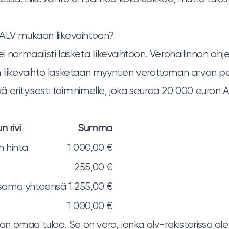
ALV mukaan liikevaihtoon?
ei normaalisti lasketa liikevaihtoon. Verohallinnon o
 liikevaihto lasketaan myyntien verottoman arvon pe
 erityisesti toiminimelle, joka seuraa 20 000 euron 
n rivi
Summa
n hinta
1 000,00 €
255,00 €
sama yhteensä
1 255,00 €
1 000,00 €
äjän omaa tuloa. Se on vero, jonka alv-rekisterissä ole