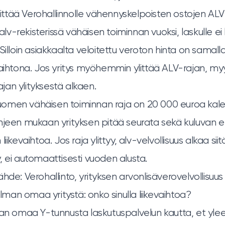
ilittää Verohallinnolle vähennyskelpoisten ostojen AL
 alv-rekisterissä vähäisen toiminnan vuoksi, laskulle ei 
Silloin asiakkaalta veloitettu veroton hinta on samall
vaihtona. Jos yritys myöhemmin ylittää ALV-rajan, my
rajan ylityksestä alkaen.
omen vähäisen toiminnan raja on 20 000 euroa kale
hjeen mukaan yrityksen pitää seurata sekä kuluvan et
iikevaihtoa. Jos raja ylittyy, alv-velvollisuus alkaa si
tyy, ei automaattisesti vuoden alusta.
lähde:
Verohallinto, yrityksen arvonlisäverovelvollisuus 
 ilman omaa yritystä: onko sinulla liikevaihtoa?
man omaa Y-tunnusta laskutuspalvelun kautta, et yle