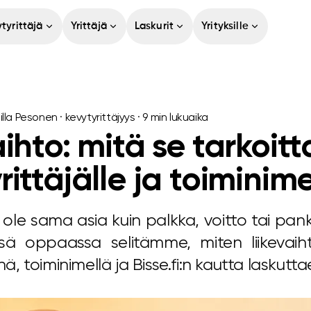
tyrittäjä
Yrittäjä
Laskurit
Yrityksille
lla Pesonen
·
kevytyrittäjyys
·
9
min lukuaika
aihto: mitä se tarkoit
rittäjälle ja toiminime
i ole sama asia kuin palkka, voitto tai pankki
ä oppaassa selitämme, miten liikevaih
nä, toiminimellä ja Bisse.fi:n kautta laskutta