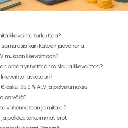
itä liikevaihto tarkoittaa?
le sama asia kuin käteen jäävä raha
V mukaan liikevaihtoon?
man omaa yritystä: onko sinulla liikevaihtoa?
 liikevaihto lasketaan?
 € lasku, 25,5 % ALV ja palvelumaksu
lla on väliä?
osta vähennetään ja mitä ei?
os ja palkka: tärkeimmät erot