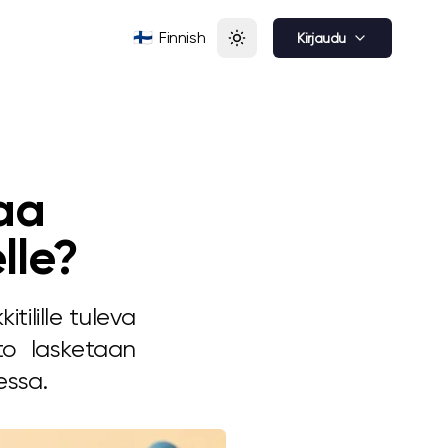
🇫🇮
Finnish
Kirjaudu
taa
lle?
tilille tuleva
to lasketaan
essa.