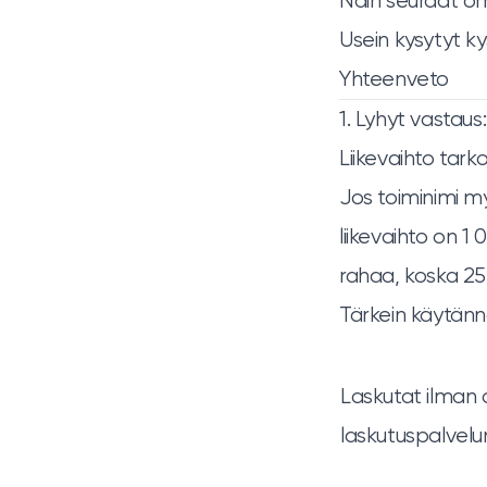
Näin seuraat om
Usein kysytyt k
Yhteenveto
1. Lyhyt vastaus:
Liikevaihto tark
Jos toiminimi my
liikevaihto on 
rahaa, koska 25
Tärkein käytän
Laskutat ilman
laskutuspalvelu