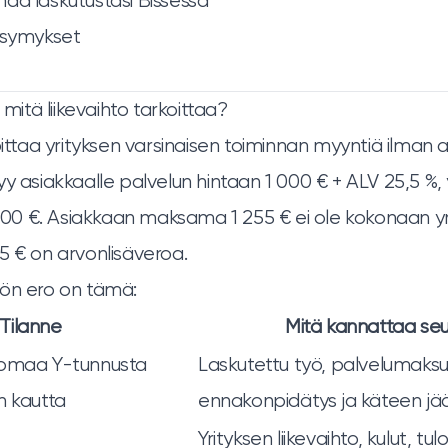
aa laskutustasi Bissessä
ysymykset
 mitä liikevaihto tarkoittaa?
oittaa yrityksen varsinaisen toiminnan myyntiä ilman 
y asiakkaalle palvelun hintaan 1 000 € + ALV 25,5 %, 
1 000 €. Asiakkaan maksama 1 255 € ei ole kokonaan y
5 € on arvonlisäveroa.
nön ero on tämä:
Tilanne
Mitä kannattaa se
 omaa Y-tunnusta
Laskutettu työ, palvelumaksu
n kautta
ennakonpidätys ja käteen j
Yrityksen liikevaihto, kulut, tul