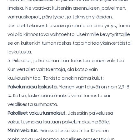
ilmaisia. Ne vaativat kuitenkin asennuksen, palvelimen,
varmuuskopiot, päivitykset ja teknisen ylläpidon.
Jos olet teknisesti osaava ja sinulla on oma yritys, tämä
voi olla kiinnostava vaihtoehto. Useimmille kevytyrittäjille
se on kuitenkin turhan raskas tapa hoitaa yksinkertaista
laskutusta.
5. Piilokulut, jotka kannattaa tarkistaa ennen valintaa
Kun vertailet vaihtoehtoja, älä katso vain
kuukausihintaa. Tarkista ainakin nämä kulut:
Palvelumaksu laskusta.
Yleinen vaihteluväli on noin 2,9-8
%. Katso, lasketaanko maksu verottomasta vai
verollisesta summasta.
Pakolliset vakuutusmaksut.
Joissakin palveluissa
vakuutusmaksu lisätään palvelumaksun päälle.
Minimiveloitus.
Pienissä laskuissa 5 tai 10 euron
minimimaksu voi nostaa todellisen prosenttikulun