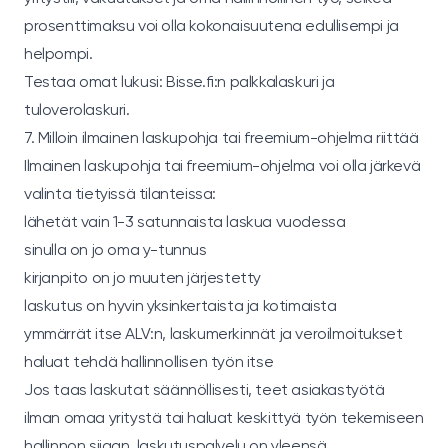
prosenttimaksu voi olla kokonaisuutena edullisempi ja
helpompi.
Testaa omat lukusi:
Bisse.fi:n palkkalaskuri
ja
tuloverolaskuri
.
7. Milloin ilmainen laskupohja tai freemium-ohjelma riittää
Ilmainen laskupohja tai freemium-ohjelma voi olla järkevä
valinta tietyissä tilanteissa:
lähetät vain 1-3 satunnaista laskua vuodessa
sinulla on jo oma y-tunnus
kirjanpito on jo muuten järjestetty
laskutus on hyvin yksinkertaista ja kotimaista
ymmärrät itse ALV:n, laskumerkinnät ja veroilmoitukset
haluat tehdä hallinnollisen työn itse
Jos taas laskutat säännöllisesti, teet asiakastyötä
ilman omaa yritystä tai haluat keskittyä työn tekemiseen
hallinnon sijaan, laskutuspalvelu on yleensä