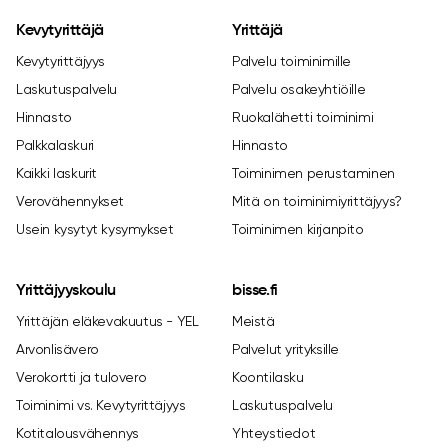
Kevytyrittäjä
Yrittäjä
Kevytyrittäjyys
Palvelu toiminimille
Laskutuspalvelu
Palvelu osakeyhtiöille
Hinnasto
Ruokalähetti toiminimi
Palkkalaskuri
Hinnasto
Kaikki laskurit
Toiminimen perustaminen
Verovähennykset
Mitä on toiminimiyrittäjyys?
Usein kysytyt kysymykset
Toiminimen kirjanpito
Yrittäjyyskoulu
bisse.fi
Yrittäjän eläkevakuutus - YEL
Meistä
Arvonlisävero
Palvelut yrityksille
Verokortti ja tulovero
Koontilasku
Toiminimi vs. Kevytyrittäjyys
Laskutuspalvelu
Kotitalousvähennys
Yhteystiedot