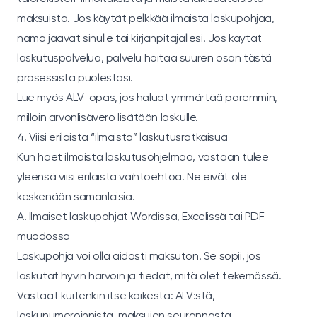
maksuista. Jos käytät pelkkää ilmaista laskupohjaa,
nämä jäävät sinulle tai kirjanpitäjällesi. Jos käytät
laskutuspalvelua, palvelu hoitaa suuren osan tästä
prosessista puolestasi.
Lue myös
ALV-opas
, jos haluat ymmärtää paremmin,
milloin arvonlisävero lisätään laskulle.
4. Viisi erilaista “ilmaista” laskutusratkaisua
Kun haet ilmaista laskutusohjelmaa, vastaan tulee
yleensä viisi erilaista vaihtoehtoa. Ne eivät ole
keskenään samanlaisia.
A. Ilmaiset laskupohjat Wordissa, Excelissä tai PDF-
muodossa
Laskupohja voi olla aidosti maksuton. Se sopii, jos
laskutat hyvin harvoin ja tiedät, mitä olet tekemässä.
Vastaat kuitenkin itse kaikesta: ALV:stä,
laskunumeroinnista, maksujen seurannasta,