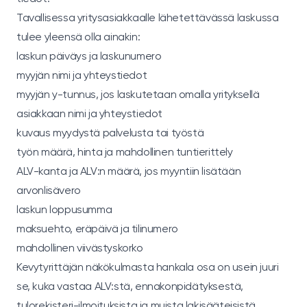
Tavallisessa yritysasiakkaalle lähetettävässä laskussa
tulee yleensä olla ainakin:
laskun päiväys ja laskunumero
myyjän nimi ja yhteystiedot
myyjän y-tunnus, jos laskutetaan omalla yrityksellä
asiakkaan nimi ja yhteystiedot
kuvaus myydystä palvelusta tai työstä
työn määrä, hinta ja mahdollinen tuntierittely
ALV-kanta ja ALV:n määrä, jos myyntiin lisätään
arvonlisävero
laskun loppusumma
maksuehto, eräpäivä ja tilinumero
mahdollinen viivästyskorko
Kevytyrittäjän näkökulmasta hankala osa on usein juuri
se, kuka vastaa ALV:stä, ennakonpidätyksestä,
tulorekisteri-ilmoituksista ja muista lakisääteisistä