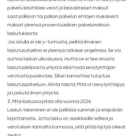
palvelu käsittelee verot ja lakisääteiset maksut
saat palkkion tai palkan palvelun ehtojen mukaisesti
maksat yleensä prosentuaalisen palvelumaksun
laskutuksesta
Jos sinulla ei ole y-tunnusta, pelkkä ilmainen
laskutusohjelma ei yleensä ratkaise ongelmaa. Se voi
auttaa laskun ulkoasussa, mutta se ei tee sinusta
laskutuskelpoista yritystä eikä hoida kevytyrittäjän
verotusta puolestasi. Silloin kannattaa tutustua
laskutuspalveluun. Aloita näistä:
Mitä on kevytyrittäjyys
ja
Laskuta ilman yritystä
.
3. Mitä laskussa pitää olla vuonna 2026
Laskun tekeminen ei ole pelkkää summan ja eräpäivän
kirjoittamista. Jotta lasku on asiakkaalle selkeä ja
verotuksen kannalta kunnossa, siitä pitää löytyä oikeat
tiedot.