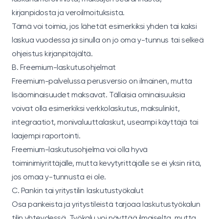
kirjanpidosta ja veroilmoituksista.
Tämä voi toimia, jos lähetät esimerkiksi yhden tai kaksi
laskua vuodessa ja sinulla on jo oma y-tunnus tai selkeä
ohjeistus kirjanpitäjältä.
B. Freemium-laskutusohjelmat
Freemium-palvelussa perusversio on ilmainen, mutta
lisäominaisuudet maksavat. Tällaisia ominaisuuksia
voivat olla esimerkiksi verkkolaskutus, maksulinkit,
integraatiot, monivaluuttalaskut, useampi käyttäjä tai
laajempi raportointi.
Freemium-laskutusohjelma voi olla hyvä
toiminimiyrittäjälle, mutta kevytyrittäjälle se ei yksin riitä,
jos omaa y-tunnusta ei ole.
C. Pankin tai yritystilin laskutustyökalut
Osa pankeista ja yritystileistä tarjoaa laskutustyökalun
tilin yhteydessä. Työkalu voi näyttää ilmaiselta, mutta