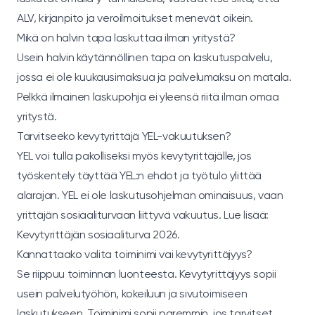
ALV, kirjanpito ja veroilmoitukset menevät oikein.
Mikä on halvin tapa laskuttaa ilman yritystä?
Usein halvin käytännöllinen tapa on laskutuspalvelu,
jossa ei ole kuukausimaksua ja palvelumaksu on matala.
Pelkkä ilmainen laskupohja ei yleensä riitä ilman omaa
yritystä.
Tarvitseeko kevytyrittäjä YEL-vakuutuksen?
YEL voi tulla pakolliseksi myös kevytyrittäjälle, jos
työskentely täyttää YEL:n ehdot ja työtulo ylittää
alarajan. YEL ei ole laskutusohjelman ominaisuus, vaan
yrittäjän sosiaaliturvaan liittyvä vakuutus. Lue lisää:
Kevytyrittäjän sosiaaliturva 2026
.
Kannattaako valita toiminimi vai kevytyrittäjyys?
Se riippuu toiminnan luonteesta. Kevytyrittäjyys sopii
usein palvelutyöhön, kokeiluun ja sivutoimiseen
laskutukseen. Toiminimi sopii paremmin, jos tarvitset