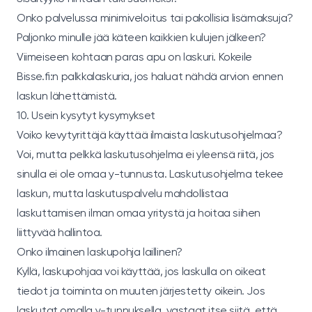
Onko palvelussa minimiveloitus tai pakollisia lisämaksuja?
Paljonko minulle jää käteen kaikkien kulujen jälkeen?
Viimeiseen kohtaan paras apu on laskuri. Kokeile
Bisse.fi:n palkkalaskuria
, jos haluat nähdä arvion ennen
laskun lähettämistä.
10. Usein kysytyt kysymykset
Voiko kevytyrittäjä käyttää ilmaista laskutusohjelmaa?
Voi, mutta pelkkä laskutusohjelma ei yleensä riitä, jos
sinulla ei ole omaa y-tunnusta. Laskutusohjelma tekee
laskun, mutta laskutuspalvelu mahdollistaa
laskuttamisen ilman omaa yritystä ja hoitaa siihen
liittyvää hallintoa.
Onko ilmainen laskupohja laillinen?
Kyllä, laskupohjaa voi käyttää, jos laskulla on oikeat
tiedot ja toiminta on muuten järjestetty oikein. Jos
laskutat omalla y-tunnuksella, vastaat itse siitä, että