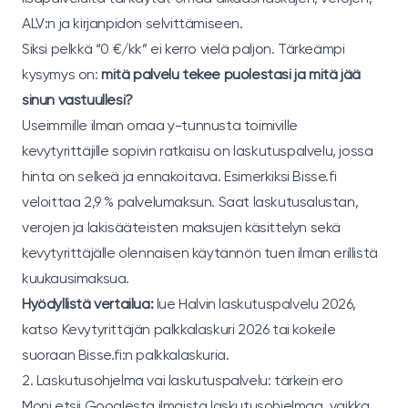
ALV:n ja kirjanpidon selvittämiseen.
Siksi pelkkä “0 €/kk” ei kerro vielä paljon. Tärkeämpi
kysymys on:
mitä palvelu tekee puolestasi ja mitä jää
sinun vastuullesi?
Useimmille ilman omaa y-tunnusta toimiville
kevytyrittäjille sopivin ratkaisu on laskutuspalvelu, jossa
hinta on selkeä ja ennakoitava. Esimerkiksi
Bisse.fi
veloittaa 2,9 % palvelumaksun. Saat laskutusalustan,
verojen ja lakisääteisten maksujen käsittelyn sekä
kevytyrittäjälle olennaisen käytännön tuen ilman erillistä
kuukausimaksua.
Hyödyllistä vertailua:
lue
Halvin laskutuspalvelu 2026
,
katso
Kevytyrittäjän palkkalaskuri 2026
tai kokeile
suoraan
Bisse.fi:n palkkalaskuria
.
2. Laskutusohjelma vai laskutuspalvelu: tärkein ero
Moni etsii Googlesta ilmaista laskutusohjelmaa, vaikka