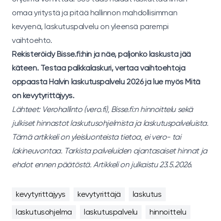
omaa yritystä ja pitää hallinnon mahdollisimman
kevyenä, laskutuspalvelu on yleensä parempi
vaihtoehto.
Rekisteröidy Bisse.fi:hin
ja näe, paljonko laskusta jää
käteen. Testaa
palkkalaskuri
, vertaa vaihtoehtoja
oppaasta
Halvin laskutuspalvelu 2026
ja lue myös
Mitä
on kevytyrittäjyys
.
Lähteet: Verohallinto (vero.fi), Bisse.fi:n hinnoittelu sekä
julkiset hinnastot laskutusohjelmista ja laskutuspalveluista.
Tämä artikkeli on yleisluonteista tietoa, ei vero- tai
lakineuvontaa. Tarkista palveluiden ajantasaiset hinnat ja
ehdot ennen päätöstä. Artikkeli on julkaistu 23.5.2026.
kevytyrittäjyys
kevytyrittäjä
laskutus
laskutusohjelma
laskutuspalvelu
hinnoittelu