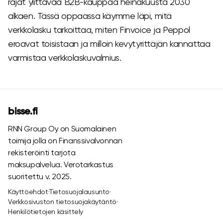
rajat ylittävää B2B-kauppaa heinäkuusta 2030
alkaen. Tässä oppaassa käymme läpi, mitä
verkkolasku tarkoittaa, miten Finvoice ja Peppol
eroavat toisistaan ja milloin kevytyrittäjän kannattaa
varmistaa verkkolaskuvalmius.
bisse.fi
RNN Group Oy on Suomalainen
toimija jolla on Finanssivalvonnan
rekisteröinti tarjota
maksupalvelua. Verotarkastus
suoritettu v. 2025.
Käyttöehdot
·
Tietosuojalausunto
·
Verkkosivuston tietosuojakäytäntö
·
Henkilötietojen käsittely