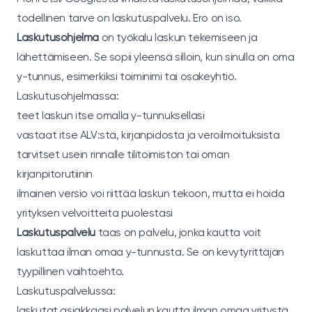
todellinen tarve on laskutuspalvelu. Ero on iso.
Laskutusohjelma
on työkalu laskun tekemiseen ja
lähettämiseen. Se sopii yleensä silloin, kun sinulla on oma
y-tunnus, esimerkiksi toiminimi tai osakeyhtiö.
Laskutusohjelmassa:
teet laskun itse omalla y-tunnuksellasi
vastaat itse ALV:stä, kirjanpidosta ja veroilmoituksista
tarvitset usein rinnalle tilitoimiston tai oman
kirjanpitorutiinin
ilmainen versio voi riittää laskun tekoon, mutta ei hoida
yrityksen velvoitteita puolestasi
Laskutuspalvelu
taas on palvelu, jonka kautta voit
laskuttaa ilman omaa y-tunnusta. Se on kevytyrittäjän
tyypillinen vaihtoehto.
Laskutuspalvelussa:
laskutat asiakkaasi palvelun kautta ilman omaa yritystä