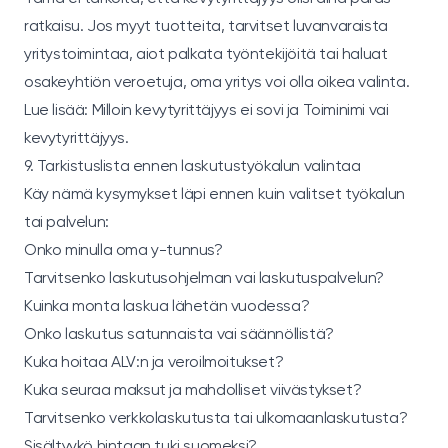
ratkaisu. Jos myyt tuotteita, tarvitset luvanvaraista
yritystoimintaa, aiot palkata työntekijöitä tai haluat
osakeyhtiön veroetuja, oma yritys voi olla oikea valinta.
Lue lisää:
Milloin kevytyrittäjyys ei sovi
ja
Toiminimi vai
kevytyrittäjyys
.
9. Tarkistuslista ennen laskutustyökalun valintaa
Käy nämä kysymykset läpi ennen kuin valitset työkalun
tai palvelun:
Onko minulla oma y-tunnus?
Tarvitsenko laskutusohjelman vai laskutuspalvelun?
Kuinka monta laskua lähetän vuodessa?
Onko laskutus satunnaista vai säännöllistä?
Kuka hoitaa ALV:n ja veroilmoitukset?
Kuka seuraa maksut ja mahdolliset viivästykset?
Tarvitsenko verkkolaskutusta tai ulkomaanlaskutusta?
Sisältyykö hintaan tuki suomeksi?