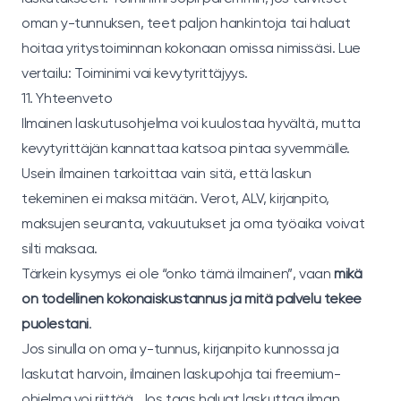
oman y-tunnuksen, teet paljon hankintoja tai haluat
hoitaa yritystoiminnan kokonaan omissa nimissäsi. Lue
vertailu:
Toiminimi vai kevytyrittäjyys
.
11. Yhteenveto
Ilmainen laskutusohjelma voi kuulostaa hyvältä, mutta
kevytyrittäjän kannattaa katsoa pintaa syvemmälle.
Usein ilmainen tarkoittaa vain sitä, että laskun
tekeminen ei maksa mitään. Verot, ALV, kirjanpito,
maksujen seuranta, vakuutukset ja oma työaika voivat
silti maksaa.
Tärkein kysymys ei ole “onko tämä ilmainen”, vaan
mikä
on todellinen kokonaiskustannus ja mitä palvelu tekee
puolestani
.
Jos sinulla on oma y-tunnus, kirjanpito kunnossa ja
laskutat harvoin, ilmainen laskupohja tai freemium-
ohjelma voi riittää. Jos taas haluat laskuttaa ilman