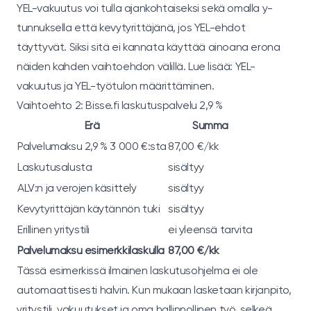
YEL-vakuutus voi tulla ajankohtaiseksi sekä omalla y-
tunnuksella että kevytyrittäjänä, jos YEL-ehdot
täyttyvät. Siksi sitä ei kannata käyttää ainoana erona
näiden kahden vaihtoehdon välillä. Lue lisää:
YEL-
vakuutus
ja
YEL-työtulon määrittäminen
.
Vaihtoehto 2: Bisse.fi laskutuspalvelu 2,9 %
Erä
Summa
Palvelumaksu 2,9 % 3 000 €:sta
87,00 €/kk
Laskutusalusta
sisältyy
ALV:n ja verojen käsittely
sisältyy
Kevytyrittäjän käytännön tuki
sisältyy
Erillinen yritystili
ei yleensä tarvita
Palvelumaksu esimerkkilaskulla
87,00 €/kk
Tässä esimerkissä ilmainen laskutusohjelma ei ole
automaattisesti halvin. Kun mukaan lasketaan kirjanpito,
yritystili, vakuutukset ja oma hallinnollinen työ, selkeä