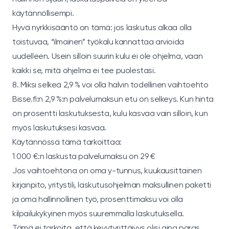
käytännöllisempi.
Hyvä nyrkkisääntö on tämä: jos laskutus alkaa olla
toistuvaa, “ilmainen” työkalu kannattaa arvioida
uudelleen. Usein silloin suurin kulu ei ole ohjelma, vaan
kaikki se, mitä ohjelma ei tee puolestasi.
8. Miksi selkeä 2,9 % voi olla halvin todellinen vaihtoehto
Bisse.fi:n 2,9 %:n palvelumaksun etu on selkeys. Kun hinta
on prosentti laskutuksesta, kulu kasvaa vain silloin, kun
myös laskutuksesi kasvaa.
Käytännössä tämä tarkoittaa:
1 000 €:n laskusta palvelumaksu on 29 €
Jos vaihtoehtona on oma y-tunnus, kuukausittainen
kirjanpito, yritystili, laskutusohjelman maksullinen paketti
ja oma hallinnollinen työ, prosenttimaksu voi olla
kilpailukykyinen myös suuremmalla laskutuksella.
Tämä ei tarkoita, että kevytyrittäjyys olisi aina paras