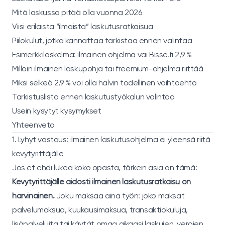
Mitä laskussa pitää olla vuonna 2026
Viisi erilaista “ilmaista” laskutusratkaisua
Piilokulut, jotka kannattaa tarkistaa ennen valintaa
Esimerkkilaskelma: ilmainen ohjelma vai Bisse.fi 2,9 %
Milloin ilmainen laskupohja tai freemium-ohjelma riittää
Miksi selkeä 2,9 % voi olla halvin todellinen vaihtoehto
Tarkistuslista ennen laskutustyökalun valintaa
Usein kysytyt kysymykset
Yhteenveto
1. Lyhyt vastaus: ilmainen laskutusohjelma ei yleensä riitä
kevytyrittäjälle
Jos et ehdi lukea koko opasta, tärkein asia on tämä:
Kevytyrittäjälle aidosti ilmainen laskutusratkaisu on
harvinainen.
Joku maksaa aina työn: joko maksat
palvelumaksua, kuukausimaksua, transaktiokuluja,
lisäpalveluita tai käytät omaa aikaasi laskujen, verojen,