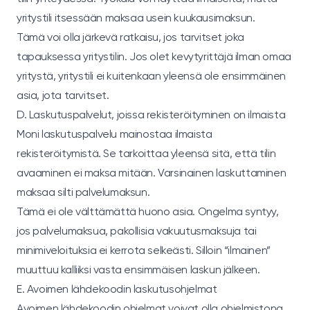
yritystili itsessään maksaa usein kuukausimaksun.
Tämä voi olla järkevä ratkaisu, jos tarvitset joka
tapauksessa yritystilin. Jos olet kevytyrittäjä ilman omaa
yritystä, yritystili ei kuitenkaan yleensä ole ensimmäinen
asia, jota tarvitset.
D. Laskutuspalvelut, joissa rekisteröityminen on ilmaista
Moni laskutuspalvelu mainostaa ilmaista
rekisteröitymistä. Se tarkoittaa yleensä sitä, että tilin
avaaminen ei maksa mitään. Varsinainen laskuttaminen
maksaa silti palvelumaksun.
Tämä ei ole välttämättä huono asia. Ongelma syntyy,
jos palvelumaksua, pakollisia vakuutusmaksuja tai
minimiveloituksia ei kerrota selkeästi. Silloin “ilmainen”
muuttuu kalliiksi vasta ensimmäisen laskun jälkeen.
E. Avoimen lähdekoodin laskutusohjelmat
Avoimen lähdekoodin ohjelmat voivat olla ohjelmistona