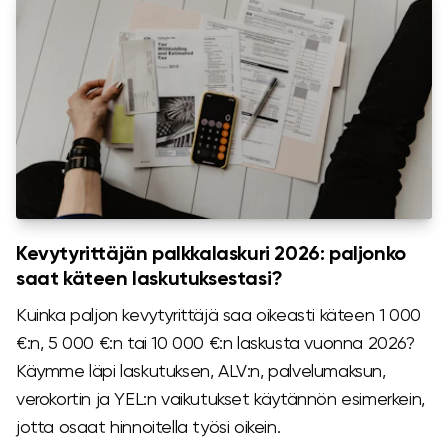
Kevytyrittäjän palkkalaskuri 2026: paljonko
saat käteen laskutuksestasi?
Kuinka paljon kevytyrittäjä saa oikeasti käteen 1 000
€:n, 5 000 €:n tai 10 000 €:n laskusta vuonna 2026?
Käymme läpi laskutuksen, ALV:n, palvelumaksun,
verokortin ja YEL:n vaikutukset käytännön esimerkein,
jotta osaat hinnoitella työsi oikein.