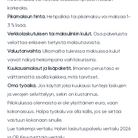
korkeaksi.
Pikamaksun hinta.
Hetipalkka tai pikamaksu voi maksaa 1-
3 % lisää.
Verkkolaskutuksen tai maksulinkin kulut.
Osa palveluista
veloittaa erikseen tietyistä maksutavoista.
Valuutanvaihto.
Ulkomailta tulevissa maksuissa kulut
voivat näkyä heikompana vaihtokurssina.
Kuukausimaksut ja lisäpaketit.
Ilmainen perustaso ei
välttämättä sisällä kaikkea, mitä tarvitset.
Oma työaika.
Jos käytät joka kuukausi tunteja laskujen
ja verojen selvittelyyn, sekin on kustannus.
Piilokuluissa olennaista ei ole yksittäinen euro, vaan
kokonaisuus. Halpa työkalu voi olla kallis, jos se siirtää
vastuun kokonaan sinulle.
Lue tarkempi vertailu:
Halvin laskutuspalvelu vertailu 2026
ja
OP Kevytyrittäjä vertailu
.