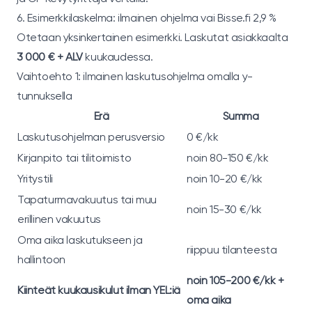
6. Esimerkkilaskelma: ilmainen ohjelma vai Bisse.fi 2,9 %
Otetaan yksinkertainen esimerkki. Laskutat asiakkaalta
3 000 € + ALV
kuukaudessa.
Vaihtoehto 1: ilmainen laskutusohjelma omalla y-
tunnuksella
Erä
Summa
Laskutusohjelman perusversio
0 €/kk
Kirjanpito tai tilitoimisto
noin 80-150 €/kk
Yritystili
noin 10-20 €/kk
Tapaturmavakuutus tai muu
noin 15-30 €/kk
erillinen vakuutus
Oma aika laskutukseen ja
riippuu tilanteesta
hallintoon
noin 105-200 €/kk +
Kiinteät kuukausikulut ilman YEL:iä
oma aika