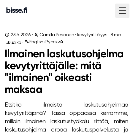
bisse.fi
Togg
23.5.2026
·
Camilla Pesonen
·
kevytyrittäjyys
·
8
min
English
/
Русский
lukuaika ·
Ilmainen laskutusohjelma
kevytyrittäjälle: mitä
"ilmainen" oikeasti
maksaa
Etsitkö ilmaista laskutusohjelmaa
kevytyrittäjänä? Tässä oppaassa kerromme,
milloin ilmainen laskutustyökalu riittää, miten
laskutusohjelma eroaa laskutuspalvelusta ja