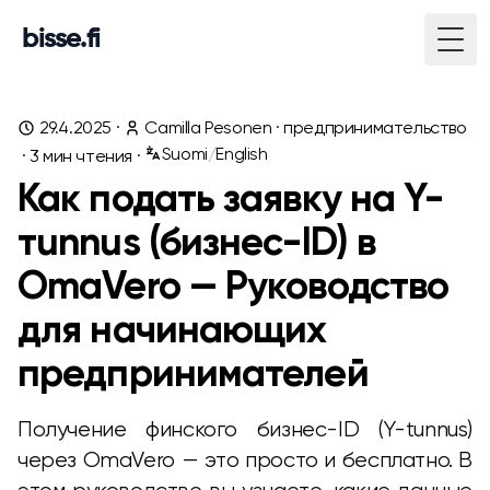
bisse.fi
Togg
29.4.2025
·
Camilla Pesonen
·
предпринимательство
Suomi
/
English
·
3
мин чтения ·
Как подать заявку на Y-
тunnus (бизнес-ID) в
OmaVero — Руководство
для начинающих
предпринимателей
Получение финского бизнес-ID (Y-tunnus)
через OmaVero — это просто и бесплатно. В