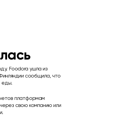
илась
ду. Foodora ушла из
 Финляндии сообщила, что
 еды.
счетов платформам
т через свою компанию или
и.