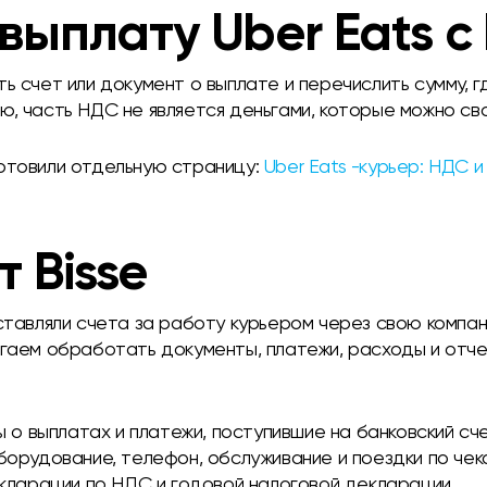
выплату Uber Eats с
ь счет или документ о выплате и перечислить сумму, г
ю, часть НДС не является деньгами, которые можно св
готовили отдельную страницу:
Uber Eats -курьер: НДС 
т Bisse
ыставляли счета за работу курьером через свою компан
огаем обработать документы, платежи, расходы и отч
ы о выплатах и платежи, поступившие на банковский сч
орудование, телефон, обслуживание и поездки по чек
кларации по НДС и годовой налоговой декларации