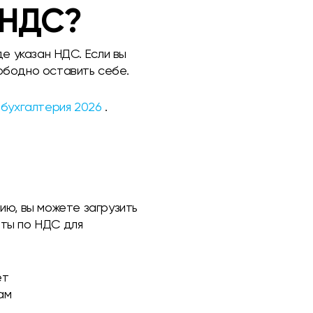
 НДС?
де указан НДС. Если вы
ободно оставить себе.
и бухгалтерия 2026
.
ию, вы можете загрузить
еты по НДС для
ет
ам