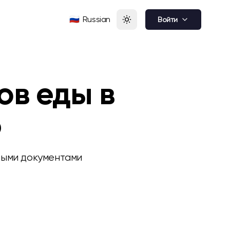
🇷🇺
Russian
Войти
ов еды в
6
выми документами